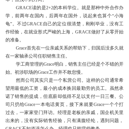
GRACE
读的是
2+2
的本科学位。就是那种中外合作办
学，前两年在国内，后两年在国外，说起来也算个“小海
龟”。不过
GRACE
自己的定位很清楚，刚刚毕业，没有工
作经验，在就业形式严峻的上海，
GRACE
做好了从零开始
的准备。
Grace
首先在一位亲戚关系的帮助下，归国后没多久就
在一家轴承公司任职销售主任。
学工商管理的
Grace
明白，销售主任已经是个不错的开
始。初涉职场的
Grace
工作并不敢怠慢。
然而公司其实只是一个私营公司。这样的公司通常希
望用最低的工资，最小的成本换回最勤劳的员工。虽然承
诺了销售的提成，但底薪却低得不足以支付一日三餐。公
司只扔给
Grace
一本电话黄页，接下来就要
Grace
一个个打
过去，一家家登门拜访。经理是老板的亲戚，国企机关里
出来的，没有实际销售经验，只有满腹经纶，遇到问题，
GRACE
不知道该怎么办，经理也只能背些教条。