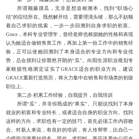
所谓顺藤摸瓜，无非是想追根溯本，找到“职场心
结”的症结所在。既然解开结，需要理清头绪，那么不妨顺
着自己求职的线索，一步一步回溯到自身求职的初衷。
Grace
，本科专业管理学，
曾经
老师也根据她的性格和表现
认为她适合做销售类工作，再加上第一份工作中的销售经
验，正可以使她回溯到了本身适合的专业方向和专业优
势，总会摸到让你豁然开朗的“瓜”。向阳生涯职业规划专
家根据性格测定证实了
GRACE
适合的职业方向，建议
GRACE
重新打造简历，将火力集中在销售和市场类的初级
职位上。
第二步
积累工作经验，自我提升，自我培训
所谓“瓜”，并非你既成的“果实”。只能说找到了本身
就业的初衷和专业特长，或者适合自身的职业方向。找到
这样的方向，求职也有一定的技巧，首先必须工作内容吻
合。对新人来说，有良好的培训，有人传帮带，比自己一
个瞎闯误撞要好得多。因此，求职时，更应该看中公司在