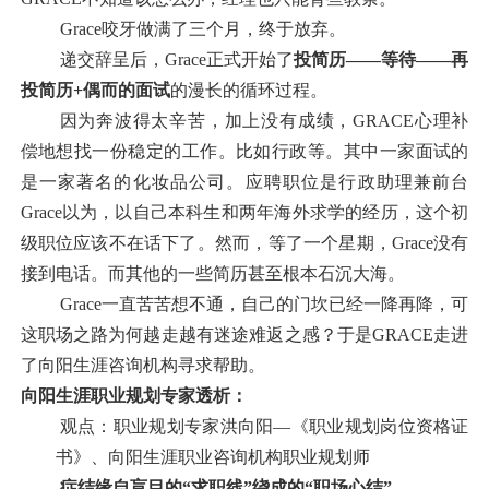
Grace
咬牙做满了三个月，终于放弃。
递交辞呈后，
Grace
正式开始了
投简历——等待——再
投简历
+
偶而的面试
的漫长的循环过程。
因为奔波得太辛苦，加上没有成绩，
GRACE
心理补
偿地想找一份稳定的工作。比如行政等。其中一家面试的
是一家著名的化妆品公司。应聘职位是行政助理兼前台
Grace
以为，以自己本科生和两年海外求学的经历，这个初
级职位应该不在话下了。然而，等了一个星期，
Grace
没有
接到电话。而其他的一些简历甚至根本石沉大海。
Grace
一直苦苦想不通，自己的门坎已经一降再降，可
这职场之路为何越走越有迷途难返之感？于是
GRACE
走进
了向阳生涯咨询机构寻求帮助。
向阳生涯职业规划专家透析：
观点：职业规划专家洪向阳—《职业规划岗位资格证
书》、向阳生涯职业咨询机构职业规划师
症结缘自盲目的“求职线”绕成的“职场心结”