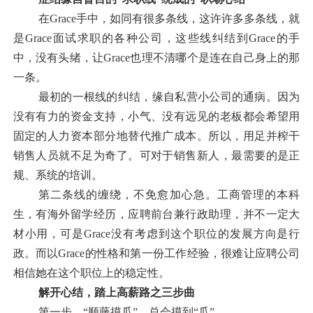
在
Grace
手中，如同有很多条线，这许许多多条线，就
是
Grace
面试求职的各种公司，这些线纠结到
Grace
的手
中，没有头绪，让
Grace
也理不清哪个是连在自己身上的那
一条。
最初的一根线的纠结，缘自私营小公司的通病。因为
没有有力的资金支持，小气、没有远见的老板都会希望用
固定的人力资本部分地替代推广成本。所以，用足并榨干
销售人员就不足为奇了。可对于销售新人，最需要的是正
规、系统的培训。
第二条线的缠绕，不免愈加心急。工商管理的本科
生，有海外留学经历，应聘前台兼行政助理，并不一定大
材小用，可是
Grace
没有考虑到这个职位的发展方向是行
政。而以
Grace
的性格和第一份工作经验，很难让应聘公司
相信她在这个职位上的稳定性。
解开心结，踏上高薪路之三步曲
第一步，“顺藤摸瓜”，总会摸到“瓜”