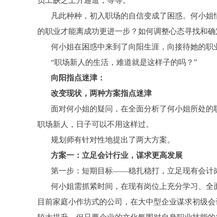
员工缺乏上升通道，等等。
凡此种种，初入职场的自信变成了困惑。
何
小姐
的职业才能离成功更进一步？如何调整心态寻找和确
何
小姐在困惑中来到了向阳生涯，向接待她的职
“职场新人的生活，难道就是这样子的吗？”
向阳指点迷津：
改变现状，两种方案指点迷津
面对
何
小姐的疑问，在全面分析了
何
小姐所处的
职场新人，日子可以不用这样过。
规划师有针对性地提出了两大方案。
方案一：立足会计行业，谋求更高发展
第一步：短期目标——稳扎稳打，立足现有会计
何
小姐需抓紧时间，在现有岗位上充分学习、全
目前家庭小作坊式的公司，在大中型企业谋求初级会