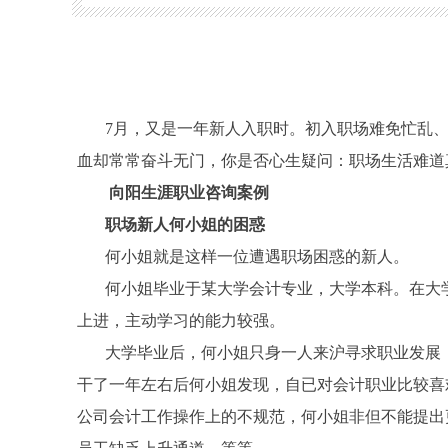
向阳生
7
月，又是一年新人入职时。初入职场难免忙乱
血却常常奋斗无门，你是否心生疑问：职场生活难道
向阳生涯职业咨询案例
职场新人
何
小姐的困惑
何
小姐就是这样一位遭遇职场困惑的新人。
何
小姐毕业于某大学会计专业，大学本科。在大
上进，主动学习的能力较强。
大学毕业后，
何
小姐只身一人来沪寻求职业发展
干了一年左右
后何
小姐发现，自已对会计职业比较喜
公司会计工作操作上的不规范，
何
小姐非但不能提出