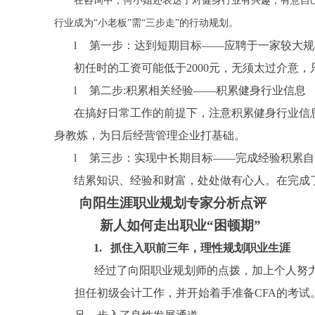
在咨询中，
何
小姐还表达了对健身行业有兴趣，有意自
行业成为“小老板”需“三步走”的行动规划。
l
第一步：达到短期目标——应聘于一家较大规
初任时的工资可能低于
2000
元，无须太过介意，
l
第二步
:
积累相关经验——积累健身行业信息
在搞好日常工作的前提下，注意积累健身行业信
身教炼，为日后经营管理企业打基础。
l
第三步：实现中长期目标——完成经验积累自
结累知识、经验和财富，处处做有心人。在完成
向阳生涯职业规划专家分析点评
新人如何走出职业“困顿期”
1.
抓住入职前三年，理性规划职业生涯
经过了向阳职业规划师的点拨，加上个人努
担任初级会计工作，并开始着手准备
CFA
的考试