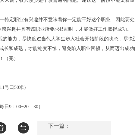
人来说，收入较少是个较普遍的问题。建议这一阶段不能太看重
一特定职业有兴趣并不意味着你一定能干好这个职业，因此要处
业感兴趣并具有该职业所要求技能时，才能做好工作取得成功。
我的能力，尽快度过当代大学生步入社会开始阶段的状态，尽快
成长和成熟，才能处变不惊，避免陷入职业困顿，从而迈出成功
！
（完）
11
号口
50
米
）
每日
9
：
00~20
：
30
）
下一篇：