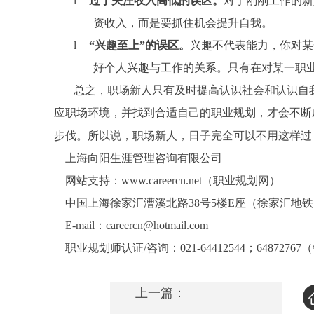
l
过于关注收入高低的误区。
对于刚刚工作的新
资收入，而是要抓住机会提升自我。
l
“兴趣至上”的误区。
兴趣不代表能力，你对某
好个人兴趣与工作的关系。只有在对某一职
总之，职场新人只有及时提高认识社会和认识自
应职场环境，并找到合适自己的职业规划，才会不断
步伐。所以说，职场新人，日子完全可以不用这样过
上海向阳生涯管理咨询有限公司
网站支持：
www.careercn.net
（职业规划网）
中国上海徐家汇漕溪北路
38
号
5
楼
E
座（徐家汇地铁
E-mail
：
careercn@hotmail.com
职业规划师认证
/
咨询：
021-64412544
；
64872767
（
上一篇：