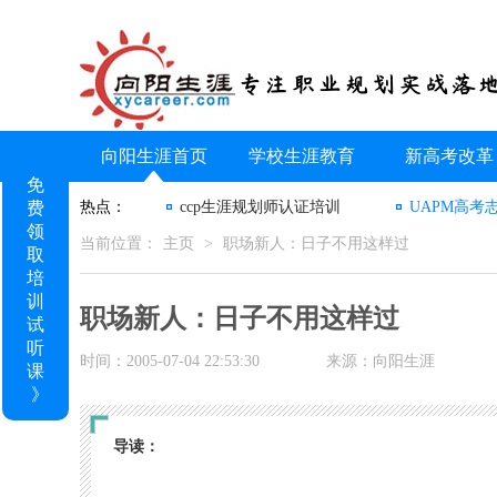
向阳生涯首页
学校生涯教育
新高考改革
免
费
热点：
ccp生涯规划师认证培训
UAPM高考
领
当前位置：
主页
>
职场新人：日子不用这样过
取
培
训
职场新人：日子不用这样过
试
听
时间：2005-07-04 22:53:30
来源：向阳生涯
课
》
导读：