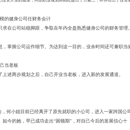
己投资开业的愿望，向阳职业规划师由此提出了方案二，即并给出了投资
模的健身公司任财务会计
只求在公司站稳脚跟，争取在年内全盘熟悉健身公司的财务管理
息，掌握公司运作细节。为达到这一目的，业余时间还可兼职当
己当老板
了上述两步规划之后，自己开业当老板，进入新的发展通道。
力，
何
小姐目前已经离开了原先就职的小公司，进入一家跨国公
。如今的她，早已成功走出“困顿期”，对自己今后的发展信心十