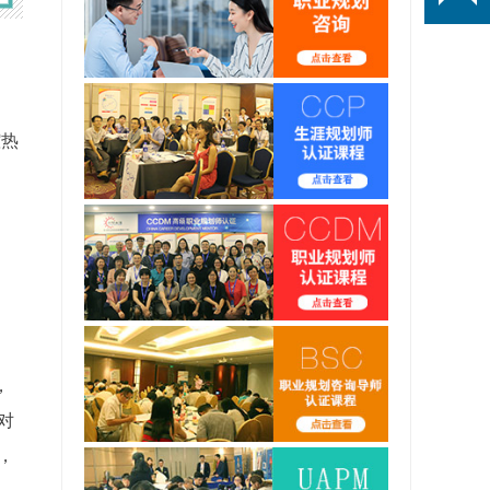
腔热
、
，
对
，