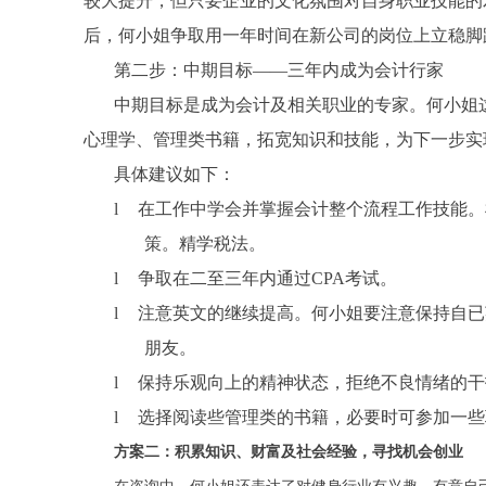
较大提升，但只要企业的文化氛围对自身职业技能的
后，
何
小姐争取用一年时间在新公司的岗位上立稳脚
第二步：中期目标——三年内成为会计行家
中期目标是成为会计及相关职业的专家。
何
小姐
心理学、管理类书籍，拓宽知识和技能，为下一步实
具体建议如下：
l
在工作中学会并掌握会计整个流程工作技能。
策。精学税法。
l
争取在二至三年内通过
CPA
考试。
l
注意英文的继续提高。
何
小姐要注意保持自已
朋友。
l
保持乐观向上的精神状态，拒绝不良情绪的干
l
选择阅读些管理类的书籍，必要时可参加一些
方案二：积累知识、财富及社会经验，寻找机会创业