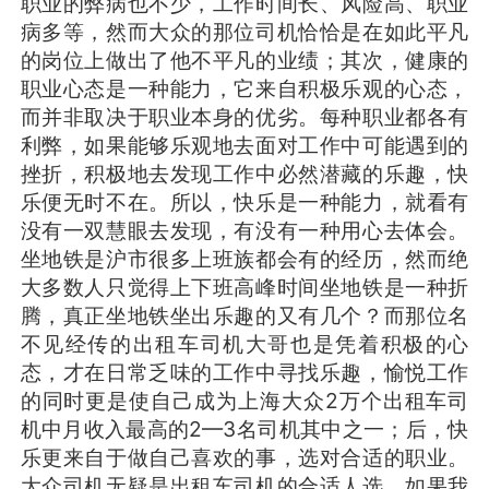
职业的弊病也不少，工作时间长、风险高、职业
病多等，然而大众的那位司机恰恰是在如此平凡
的岗位上做出了他不平凡的业绩；其次，健康的
职业心态是一种能力，它来自积极乐观的心态，
而并非取决于职业本身的优劣。每种职业都各有
利弊，如果能够乐观地去面对工作中可能遇到的
挫折，积极地去发现工作中必然潜藏的乐趣，快
乐便无时不在。所以，快乐是一种能力，就看有
没有一双慧眼去发现，有没有一种用心去体会。
坐地铁是沪市很多上班族都会有的经历，然而绝
大多数人只觉得上下班高峰时间坐地铁是一种折
腾，真正坐地铁坐出乐趣的又有几个？而那位名
不见经传的出租车司机大哥也是凭着积极的心
态，才在日常乏味的工作中寻找乐趣，愉悦工作
的同时更是使自己成为上海大众2万个出租车司
机中月收入最高的2—3名司机其中之一；后，快
乐更来自于做自己喜欢的事，选对合适的职业。
大众司机无疑是出租车司机的合适人选。如果我