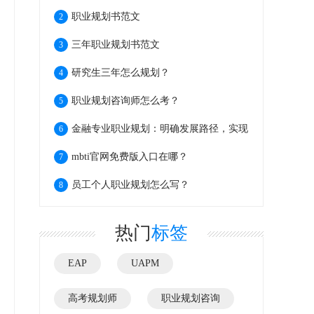
职业规划书范文
2
三年职业规划书范文
3
研究生三年怎么规划？
4
职业规划咨询师怎么考？
5
金融专业职业规划：明确发展路径，实现
6
个人价值
mbti官网免费版入口在哪？
7
员工个人职业规划怎么写？
8
热门
标签
EAP
UAPM
高考规划师
职业规划咨询