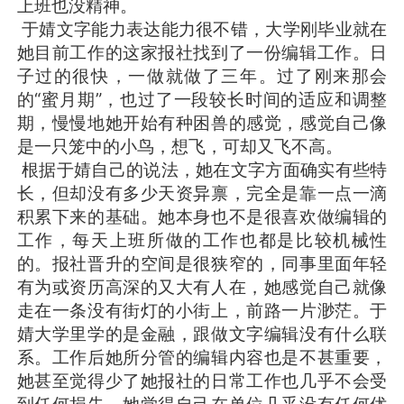
上班也没精神。
于婧文字能力表达能力很不错，大学刚毕业就在
她目前工作的这家报社找到了一份编辑工作。日
子过的很快，一做就做了三年。过了刚来那会
的“蜜月期”，也过了一段较长时间的适应和调整
期，慢慢地她开始有种困兽的感觉，感觉自己像
是一只笼中的小鸟，想飞，可却又飞不高。
根据于婧自己的说法，她在文字方面确实有些特
长，但却没有多少天资异禀，完全是靠一点一滴
积累下来的基础。她本身也不是很喜欢做编辑的
工作，每天上班所做的工作也都是比较机械性
的。报社晋升的空间是很狭窄的，同事里面年轻
有为或资历高深的又大有人在，她感觉自己就像
走在一条没有街灯的小街上，前路一片渺茫。于
婧大学里学的是金融，跟做文字编辑没有什么联
系。工作后她所分管的编辑内容也是不甚重要，
她甚至觉得少了她报社的日常工作也几乎不会受