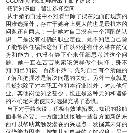
CCDM职业规划师给出了如下建议：
拓宽知识面，留出选择空间
从于婧的自述中不难看出除了摆在她面前现实的
困难选择外，存在于她身上更大的也是最根本的
问题还有两点：一是她对自己没有一个清醒的认
识，二是没有准确的职业定位。她不知道自己除
了能够胜任编辑这份工作以外还有什么潜在的优
势和能力，也没有静下心来仔细思考过这个问
题。她一直在苦苦思索该怎样做个抉择，殊不
知“知己知彼，百战不殆”，先对自己有个清醒的
了解和把握才是解决问题的关键。另外一点就是
显然她除了对本职工作和本行业以外，对其他行
业、其他岗位知之甚少，也正是这种无知和诸多
的不确定因素使其对选择充满了恐惧。
当下对于婧来说，积极有效地拓宽其知识的接触
面非常必要。一方面通过接触一些各方面新的东
西可以帮助其触发潜在的兴趣点，发掘其未知的
优势能力因素，增加其对自身的了解程度；另一