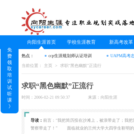
向阳生涯首页
学校生涯教育
新高考改革
免
费
热点：
ccp生涯规划师认证培训
UAPM高考
领
当前位置：
主页
>
求职“黑色幽默”正流行
取
培
训
求职“黑色幽默”正流行
试
听
时间：2006-02-21 09:50:37
来源：向阳生涯
课
》
导读：
前言：“我把简历投在沙滩上，被浪带走了；我
警察带走了！” 面临就业的兰州大学大四学生靳明的