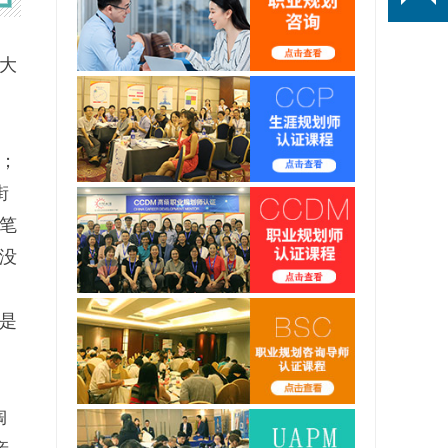
大
；
街
笔
没
是
陶