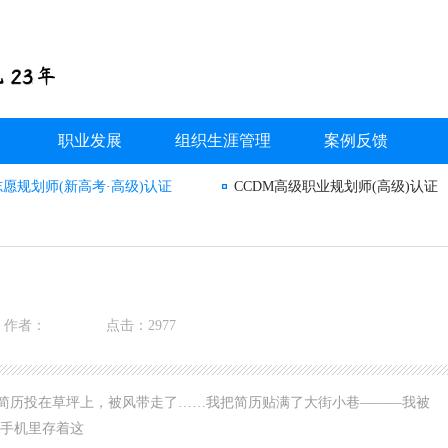
职业发展
组织生涯管理
案例反馈
志愿规划师(新高考·高级)认证
CCDM高级职业规划师(高级)认证
作者：
点击：2977
把简历投在草坪上，被风带走了……我把简历贴满了大街小巷———我被
手机里存着这