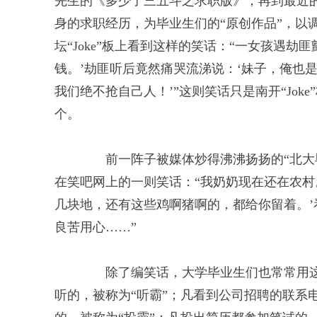
先生的《多少了三五斗之求职版》，再到最近
身的求职经历，为毕业生们的“原创作品”，以
坛“Joke”板上看到这样的笑话：“一女孩遇
钱。’劫匪听后竟然痛哭流涕说：‘妹子，俺也
我们绝不抢自己人！’”这则笑话只是南开“Joke”
个。
前一阵子被媒体炒得沸沸扬扬的“北大毕
在笑吧网上的一则笑话：“我奶奶现在还在农村
几块地，还有这些鸡啊猪啊的，都给你留着。
良苦用心……”
除了编笑话，大学毕业生们也常常用这
听的，被称为“听霸”；凡看到公司招聘的联系