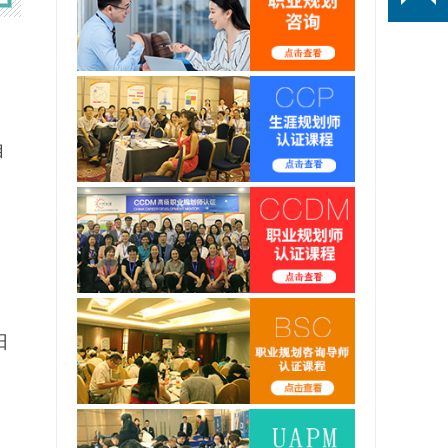
自
。
日