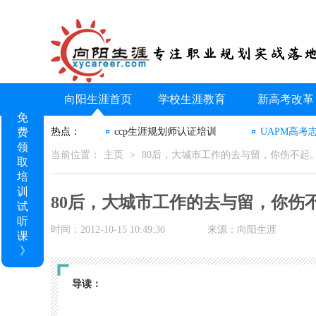
向阳生涯首页
学校生涯教育
新高考改革
免
费
热点：
ccp生涯规划师认证培训
UAPM高考
领
当前位置：
主页
>
80后，大城市工作的去与留，你伤不起
取
培
训
80后，大城市工作的去与留，你伤
试
听
时间：2012-10-15 10:49:30
来源：向阳生涯
课
》
导读：