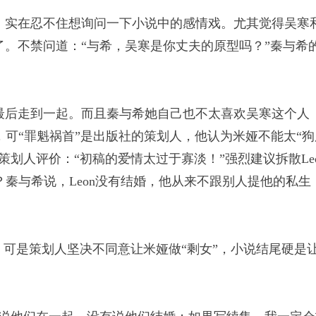
，实在忍不住想询问一下小说中的感情戏。尤其觉得吴寒
。不禁问道：“与希，吴寒是你丈夫的原型吗？”秦与希
最后走到一起。而且秦与希她自己也不太喜欢吴寒这个人
，可“罪魁祸首”是出版社的策划人，他认为米娅不能太“狗
划人评价：“初稿的爱情太过于寡淡！”强烈建议拆散Leo
？秦与希说，Leon没有结婚，他从来不跟别人提他的私生
，可是策划人坚决不同意让米娅做“剩女”，小说结尾硬是