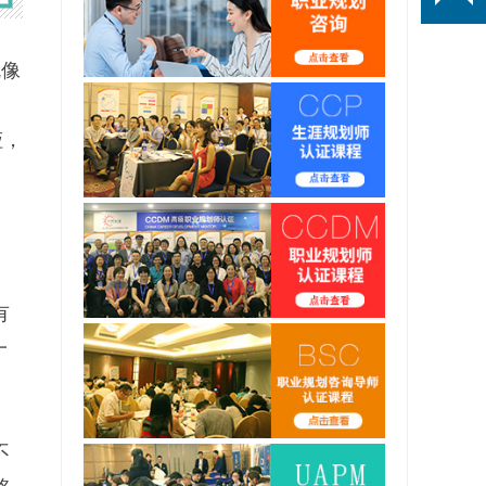
就像
娅，
有
一
不