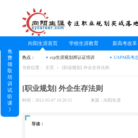
向阳生涯首页
学校生涯教育
新高考改革
免
费
热点：
ccp生涯规划师认证培训
UAPM高考
领
当前位置：
主页
>
[职业规划] 外企生存法则
取
培
训
[职业规划] 外企生存法则
试
听
时间：2012-05-07 10:20:51
来源：向阳生涯
课
》
导读：