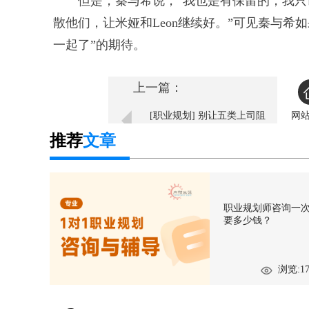
但是，秦与希说，“我也是有保留的，我
散他们，让米娅和Leon继续好。”可见秦与
一起了”的期待。
上一篇：
[职业规划] 别让五类上司阻
网
碍你的升职
推荐
文章
职业规划师咨询一
要多少钱？
浏览:17