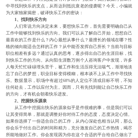
中寻找到快乐的支点，从而达到抵抗衰老的侵袭呢？今天，小编就
为大家独家揭密，破译快乐工作的密诀：
1、找到快乐方向
人们常说方向决定未来，要想快乐工作，首先需要明确自己从
工作中能够找到快乐的方向。我们可以从了解自己开始，想想自己
最喜欢的工作是什么？内心最想从事什么？最擅长的领域在哪？性
格的倾向能适合怎样的工作？从中能否发挥自己所长？当前与目标
职位相差有多远？通过认真的思考，逐步得出自己的生涯目标，找
到快乐工作的方向。从向阳生涯数万例个人咨询客户中发现，许多
人每天忙忙碌碌埋头苦干，被工作和生活压得无法喘气，渐渐地淡
忘了自己的梦想，职业目标变得模糊，根本谈不上从工作中寻找快
乐。数据显示，职场中有超过68%的人定位不清或目标不明，不知
往何处去，工作以应付为主。因而，只有先找到能让自己快乐工作
的方向，才有机会朝着快乐进发。
2、挖掘快乐源泉
从工作中挖掘出快乐的源泉似乎是件很难的事，但是我们可以
让其变得简单，那就是调整好你对待工作的态度，态度决定心情。
如果你选择了一份适合自己的工作，从内心深处也相当认同，那么
你会乐于付出自己的时间和精力，充分激发自己的工作热情，竭尽
所能地做好工作。你会发现因为你在这个合适的平台给自己做出了