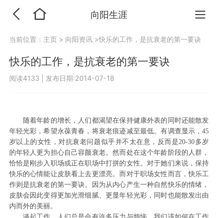
向阳生涯
当前位置：
主页
>
向阳资讯
>快乐的工作，是抗衰老的第一要诀
快乐的工作，是抗衰老的第一要诀
阅读4133
|
发布日期:2014-07-18
随着年龄的增长，人们都渴望在保持健康外表的同时还能散发
年轻光彩，希望永葆青春，将衰老痕迹减至最低。有调查显示，45
岁以上的女性，对抗衰老问题似乎并不太在意，反而是20-30多岁
的年轻人更为担心自己容颜衰老。然而处在这个年龄阶段的人群，
恰恰是刚步入职场或正在职场中打拼的女性。对于她们来说，保持
快乐的心情能让皮肤看上去更漂亮。而对于职场女性而言，快乐工
作则是抗衰老的第一要诀。因为从内心产生一种自然快乐的情绪，
皮肤会因此变得更加光滑细腻、更显年轻光彩，同时也能散发出由
内而外的美丽。
谈起工作，人们总是会有许多压力与烦恼，我们该如何在工作