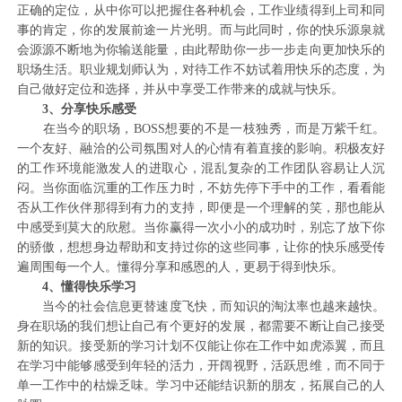
正确的定位，从中你可以把握住各种机会，工作业绩得到上司和同
事的肯定，你的发展前途一片光明。而与此同时，你的快乐源泉就
会源源不断地为你输送能量，由此帮助你一步一步走向更加快乐的
职场生活。职业规划师认为，对待工作不妨试着用快乐的态度，为
自己做好定位和选择，并从中享受工作带来的成就与快乐。
3、分享快乐感受
在当今的职场，BOSS想要的不是一枝独秀，而是万紫千红。
一个友好、融洽的公司氛围对人的心情有着直接的影响。积极友好
的工作环境能激发人的进取心，混乱复杂的工作团队容易让人沉
闷。当你面临沉重的工作压力时，不妨先停下手中的工作，看看能
否从工作伙伴那得到有力的支持，即便是一个理解的笑，那也能从
中感受到莫大的欣慰。当你赢得一次小小的成功时，别忘了放下你
的骄傲，想想身边帮助和支持过你的这些同事，让你的快乐感受传
遍周围每一个人。懂得分享和感恩的人，更易于得到快乐。
4、懂得快乐学习
当今的社会信息更替速度飞快，而知识的淘汰率也越来越快。
身在职场的我们想让自己有个更好的发展，都需要不断让自己接受
新的知识。接受新的学习计划不仅能让你在工作中如虎添翼，而且
在学习中能够感受到年轻的活力，开阔视野，活跃思维，而不同于
单一工作中的枯燥乏味。学习中还能结识新的朋友，拓展自己的人