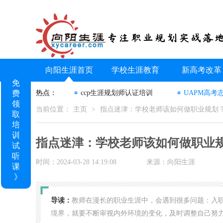
向阳生涯首页
学校生涯教育
新高考改革
免
费
热点：
ccp生涯规划师认证培训
UAPM高考
领
当前位置：
主页
>
指点迷津：学校老师该如何做职业规划
取
培
训
指点迷津：学校老师该如何做职业
试
听
时间：2024-03-28 14:19:08
来源：向阳生涯
课
》
导读：
教师在漫长的职业生涯中，会遇到很多问题：入
境界，就要不断审视内外环境的变化，及时调整自己努