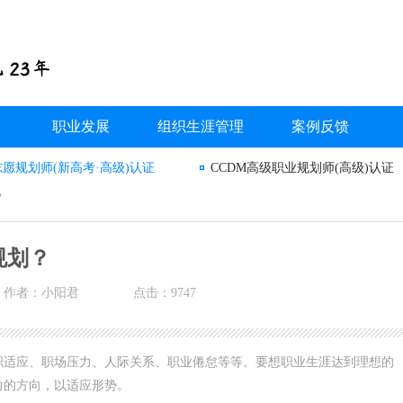
职业发展
组织生涯管理
案例反馈
志愿规划师(新高考·高级)认证
CCDM高级职业规划师(高级)认证
？
规划？
作者：小阳君
点击：9747
职适应、职场压力、人际关系、职业倦怠等等。要想职业生涯达到理想的
力的方向，以适应形势。