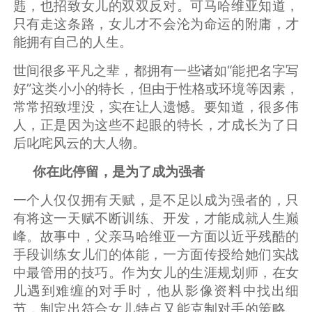
韪，也招致女儿的双双反对。可马哈维亚知道，
只有走这条路，女儿才不会沦为命运的附庸，才
能拥有自己的人生。
世间很多平凡之辈，都拥有一些诸如“能把名字写
好”这类小小的特长，但由于性格或环境等因素，
常常招致埋没，实在让人遗憾。要知道，很多伟
人，正是因为这些不起眼的特长，才成长为了日
后叱咤风云的大人物。
你在此停留，是为了成为强者
一个人仅仅拥有天赋，是不足以成为强者的，只
有将这一天赋不断训练、开发，才能成就人生巅
峰。故事中，父亲马哈维亚一方面以近乎残酷的
手段训练女儿们的体能，一方面传授给她们实战
中最管用的技巧。作为女儿的生涯规划师，在女
儿遇到难缠的对手时，他从影像资料中找出细
节，制定出符合女儿特点又能克制对手的策略。