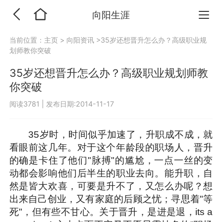
向阳生涯
当前位置：
主页
>
向阳资讯
>35岁还想晋升怎么办？高级职业规
划师教你突破
35岁还想晋升怎么办？高级职业规划师教
你突破
阅读3781
|
发布日期:2014-11-17
35岁时，时间似乎加速了，升职成不成，就
看眼前这几年。对于这个年龄段的职场人，晋升
的确是卡住了他们"脉搏"的尴尬，一点一丝的变
动都会影响他们后半生的职业去向。能升职，自
然是皆大欢喜，可要是升不了，又怎么办呢？想
出来自己创业，又有家庭的后顾之忧；寻思着"等
死"，但有些不甘心。关于晋升，是进是退，its a