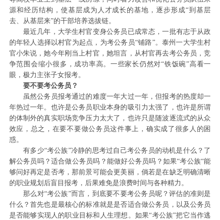
源和经历结构，使基层成为人才成长的基地，逐步形成“到基层
去、从基层来”的干部培养选拔链。
最近几年，大学生村官变身公务员已成常态，一批有志于从政
的年轻人选择以村官为起点，为考公务员“铺路”。泰州一大学生村
官小朱说，她今年刚当上村官，她坦言，从村官再去考公务员，竞
争范围会缩小很多，成功率高。一些家长仍然对“铁饭碗”高看一
眼，极力主张子女报考。
要不要考公务员？
虽然公务员报考通过的难度一年大过一年，但报考的热度却一
年热过一年。也许是公务员职业本身的吸引力太强了，也许是所谓
的体制外的真实职场竞争压力太大了，也许只是随波逐流式的从众
效应，总之，在要不要做公务员这件事上，确实成了很多人的困
惑。
有多少“考公族”冷静的思考过自己考公务员的动机是什么？了
解公务员吗？适合做公务员吗？能做好公务员吗？如果“考公族“能
够问好再定是否考，那前景可能会更美丽，倘若是在缺乏明确清晰
的职业规划后盲目报考，后果难免是浪费时间与各种精力。
那么对“考公族”而言，到底要不要考公务员呢？评估的准则是
什么？首先也是最核心的标准就是是否适合做公务员，以及公务员
是否能够实现人的职业目标和人生理想。如果“考公族”把它当作逃