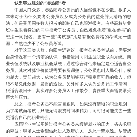
缺乏职业规划的“凑热闹”者
中国人口众多，凑热闹考公务员的人当然也不在少数。很多人
本来对于为什么要考公务员以及成为公务员的益处并无清晰的想
法，但是受周围多数人报考的影响自己也跟潮报考。有些高校毕业
班学生眼看身边的同学报考了公务员，自己难免抱着“重在参与”的
想法一同报名。更有一些“考试族”凡是有报名资格的考试无一遗
漏，当然也少不了公务员考试。
对于这三类人群，向阳生涯建议，报考公务员考试前，需要对
自身情况有一个清楚的认识，包括运用向阳生涯职业取向系统、商
业价值系统以及职业机会系统，通过综合评估来确定是否适合当公
务员。其次对择业价值观需要有所调整，公务员也叫人民公仆，权
力越大，责任越大，成为公务员是能够获得稳定而可靠的收入，但
绝不是凭此敛财、发财的途径。另外许多人认为公务员工作清闲，
很适合混日子，其实许多公务员因工作繁杂、责任重大而需要承受
巨大的压力。
总之，报考公务员不能盲目跟风，如果没有清晰的职业规划，
为了考试而考试，只能无谓浪费时间和精力，同时很可能失去一些
更适合自己的职业机会。
应届毕业生试图通过报考公务员来缓解就业的压力，省去求职
的奔波；职场人士希望借此进入政府机关，从此一劳永逸。尽管成