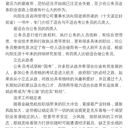
避压力的避难所，恐怕还没开始就已注定会失败，至少在公务员这
条职业道路上很难有什么大的作为。
向阳生涯咨询管理公司董事长洪向阳老师所著的《十天谋定好
前途》一书中，专门介绍了适合与不适合考公务员的几类人。
最适合当公务员的四类人
公务员是行使行政权利、执行公务的人员统称，有综合管理
类、专业技术类和行政执法类等类别，更有很多具体的职位，但公
务员整体性质决定了有一些人适合做而有一些人则不太合适。根据
向阳生涯十年来的持续研究发现，有四类人比较适合做公务员。
立志从政者
公务员考试堪称“国考”，许多想从政并希望在仕途有所发展的
人，参加公务员资格的考试是进入机关、政府部门的必经之路。如
果你从小立志从政，对政治具有独特的兴趣和爱好，并且通过个人
长期知识积累以及出色口才、高情商等能力适合在政界长远发展，
就必将成为“考公族”的忠实“粉丝”。
追求工作稳定者
随着金融危机给职场带来的巨大冲击，紧接着产业转移，通胀
风险加大，这些都让稳定高于一切的就业观更是充斥着每一个渴望
职业发展稳定的人。想要寻求安定、少风险、按部就班的工作状
态，那就意味着努力打拼但随时可能遭遇经济裁员、缺乏安全感的