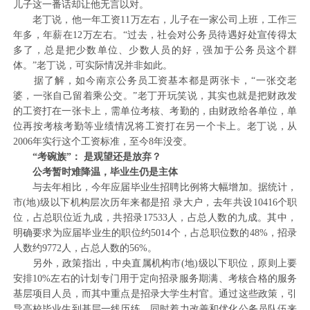
儿子这一番话却让他无言以对。
老丁说，他一年工资11万左右，儿子在一家公司上班，工作三
年多，年薪在12万左右。“过去，社会对公务员待遇好处宣传得太
多了，总是把少数单位、少数人员的好，强加于公务员这个群
体。”老丁说，可实际情况并非如此。
据了解，如今南京公务员工资基本都是两张卡，“一张交老
婆，一张自己留着乘公交。”老丁开玩笑说，其实也就是把财政发
的工资打在一张卡上，需单位考核、考勤的，由财政给各单位，单
位再按考核考勤等业绩情况将工资打在另一个卡上。老丁说，从
2006年实行这个工资标准，至今8年没变。
“考碗族”： 是观望还是放弃？
公考暂时难降温，毕业生仍是主体
与去年相比，今年应届毕业生招聘比例将大幅增加。据统计，
市(地)级以下机构层次历年来都是招 录大户，去年共设10416个职
位，占总职位近九成，共招录17533人，占总人数的九成。其中，
明确要求为应届毕业生的职位约5014个，占总职位数的48%，招录
人数约9772人，占总人数的56%。
另外，政策指出，中央直属机构市(地)级以下职位，原则上要
安排10%左右的计划专门用于定向招录服务期满、考核合格的服务
基层项目人员，而其中重点是招录大学生村官。通过这些政策，引
导高校毕业生到基层一线历练，同时着力改善和优化公务员队伍来