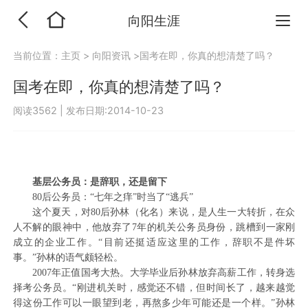
向阳生涯
当前位置：
主页
>
向阳资讯
>国考在即，你真的想清楚了吗？
国考在即，你真的想清楚了吗？
阅读3562
|
发布日期:2014-10-23
基层公务员：是辞职，还是留下
80后公务员：“七年之痒”时当了“逃兵”
这个夏天，对80后孙林（化名）来说，是人生一大转折，在众
人不解的眼神中，他放弃了7年的机关公务员身份，跳槽到一家刚
成立的企业工作。“目前还挺适应这里的工作，辞职不是件坏
事。”孙林的语气颇轻松。
2007年正值国考大热。大学毕业后孙林放弃高薪工作，转身选
择考公务员。“刚进机关时，感觉还不错，但时间长了，越来越觉
得这份工作可以一眼望到老，再熬多少年可能还是一个样。”孙林