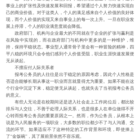
事业上的扩张性及快速发展和回报，希望通过个人努力快速实现自
己的商业价值。对于这类人，个人的满足感来自个人价值的良好体
现，而个人价值的实现又来自事业上的每一次上升。一旦在职业发
展上停滞，个人的职业满意度就会降低。
政府部门、机构与企业最大的不同就在于企业的扩张与赢利是
在风险中实现的，而在政府部门与机构中更多的是一种维护，维
持，保持平稳状态。事业型人通常骨子里会有一种冒险的精神，四
平八稳的环境只会令他们感到个人价值受阻，职业生涯快速发展便
无从谈起。
不擅应付人际关系者
报考公务员的人往往是出于稳定的原因考虑，因此个人性格是
否适合能够长期从事这一职业而言就显得尤为重要。如果不能在这
个行业中沉淀下来，稳定便无从谈起，也就失去了当初报考公务员
的意义。
有些人无论是在校期间还是进入社会走上工作岗位后，都比较
排斥与人交往，不善于处理人际关系，也是很多人在单位做得不开
心转而投考公务员的重要原因之一。然而，作为公务员，从根本上
说是为人民服务的一项职业，大多数的职位都少不了与人沟通、交
流的环节。如果适应不了这种特定的工作背景和环境，即使捧上
了“金饭碗”，其了展前景依然不容乐观。