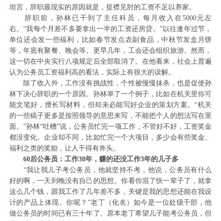
坦言，辞职最现实的原因就是，捉襟见肘的工资不足以养家。
辞职前，孙林已干到了主任科员，每月收入在5000元左
右。“我每个月差不多要拿出一半的工资还房贷。”以往逢年过节，
单位还会发一些福利，比如春节发点农副食品，中秋节发盒月饼
等，年底有聚餐、晚会等。更早几年，工会还会组织旅游。然而，
这一切在中央实行八项规定后全部取消了。在他看来，社会上普遍
认为公务员工资福利高的看法，实际上有很大的误解。
除了收入外，工作没有挑战性，个性被慢慢抹杀，也是促使孙
林下决心辞职的一个原因。孙林举了一个例子，比如在机关里你可
能文笔好，擅长写材料，但却未必能写好企业的策划方案。“机关
的一些稿子更多是按照领导的意思来写，不能把个人的想法写在里
面。”孙林“吐槽”说，公务员忙完一项工作，不管好不好，工资奖金
都没变化。企业却不同，比如忙完一个大项目，多少会有些奖金、
福利之类的奖励，让人干得有奔头。
60后公务员：工作30年，赚的还没工作3年的儿子多
“我让我儿子考公务员，他就坚持不考，他说，公务员有什么
好的啊，一天到晚没有自己的思想。你看你混了快一辈子了，就拿
这么几个钱，跟我工作了几年差不多，关键是我的思想还能在我设
计的产品上体现。你呢？”老丁（化名）如今是一位处级干部，他
做公务员的时间已有三十年了。原本老丁希望儿子能考公务员，但