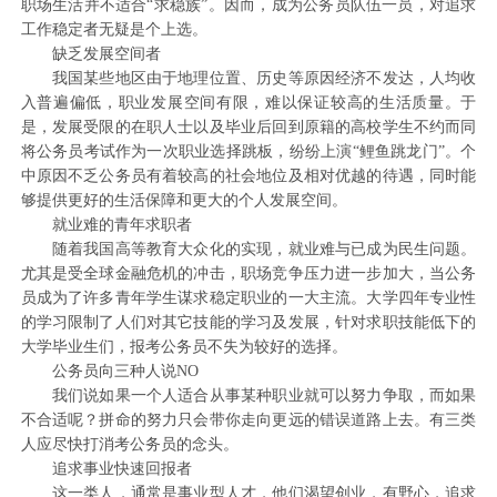
职场生活并不适合“求稳族”。因而，成为公务员队伍一员，对追求
工作稳定者无疑是个上选。
缺乏发展空间者
我国某些地区由于地理位置、历史等原因经济不发达，人均收
入普遍偏低，职业发展空间有限，难以保证较高的生活质量。于
是，发展受限的在职人士以及毕业后回到原籍的高校学生不约而同
将公务员考试作为一次职业选择跳板，纷纷上演“鲤鱼跳龙门”。个
中原因不乏公务员有着较高的社会地位及相对优越的待遇，同时能
够提供更好的生活保障和更大的个人发展空间。
就业难的青年求职者
随着我国高等教育大众化的实现，就业难与已成为民生问题。
尤其是受全球金融危机的冲击，职场竞争压力进一步加大，当公务
员成为了许多青年学生谋求稳定职业的一大主流。大学四年专业性
的学习限制了人们对其它技能的学习及发展，针对求职技能低下的
大学毕业生们，报考公务员不失为较好的选择。
公务员向三种人说NO
我们说如果一个人适合从事某种职业就可以努力争取，而如果
不合适呢？拼命的努力只会带你走向更远的错误道路上去。有三类
人应尽快打消考公务员的念头。
追求事业快速回报者
这一类人，通常是事业型人才，他们渴望创业，有野心，追求