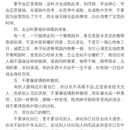
要学会忍受孤独，这样才会成熟起来。别浮躁，学会静心，学
会忍受孤独。在孤独中思考，在思考中成熟，在成熟中升华。不要
因为寂寞而乱了方寸，而去做无聊无益的事情，白白浪费了宝贵的
时间。
四、走运时要做好倒霉的准备。
有一天，一只狐狸走到一个葡萄园外，看见里面水灵灵的葡萄
垂涎欲滴。可是外面有栅栏挡着，无法进去。于是它一狠心绝食三
日，减肥之后，终于钻进葡萄园内饱餐一顿。当它心满意足地想离
开葡萄园时，发觉自己吃得太饱，怎么也钻不出栅栏了。相信任何
人都不愿做这样的狐狸。退路同样重要。饱带干粮，晴带雨伞，点
滴积累，水到渠成。有的东西今天似乎一文不值，但有朝一日也许
就会身价百倍。
五、不要像玻璃那样脆弱。
有的人眼睛总盯着自己，所以长不高看不远;总是喜欢怨天尤
人，也使别人无比厌烦。不要像玻璃那样脆弱，而应像水晶一样透
明，太阳一样辉煌，腊梅一样坚强。既然睁开眼睛享受风的清凉，
就不要埋怨风中细小的沙粒。
六、管住自己的嘴巴。
不要谈论自己，更不要议论别人。谈论自己往往会自大虚伪，
在名不副实中失去自己。议论别人往往陷入鸡毛蒜皮的是非口舌中