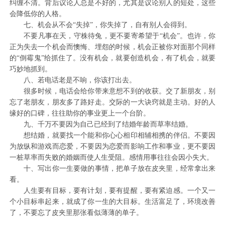
纠缠不清。背后议论人总是不好的，尤其是议论别人的短处，这些
会降低你的人格。
七、机会从不会“失掉”，你失掉了，自有别人会得到。
不要凡事在天，守株待兔，更不要寄希望于“机会”。也许，你
正为失去一个机会而懊悔、埋怨的时候，机会正被你对面那个同样
的“倒霉鬼”给抓住了。没有机会，就要创造机会，有了机会，就要
巧妙地抓到。
八、若电话老是不响，你该打出去。
很多时候，电话会给你带来意想不到的收获。交了新朋友，别
忘了老朋友，朋友多了路好走。交际的一大诀窍就是主动。好的人
缘好的口碑，往往助你的事业更上一个台阶。
九、千万不要因为自己已经到了结婚年龄而草率结婚。
想结婚，就要找一个能和你心心相印相辅相携的伴侣。不要因
为放纵和游戏而恋爱，不要因为恋爱而影响工作和事业，更不要因
一桩草率而失败的婚姻而使人生受阻。感情用事往往会因小失大。
十、写出你一生要做的事情，把单子放在皮夹里，经常拿出来
看。
人生要有目标，要有计划，要有提醒，要有紧迫感。一个又一
个小目标串起来，就成了你一生的大目标。生活富足了，环境改善
了，不要忘了皮夹里那张看似薄薄的单子。