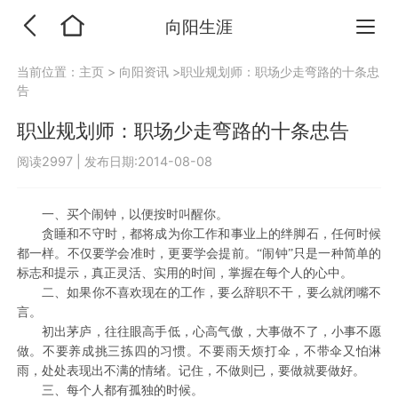
向阳生涯
当前位置：
主页
>
向阳资讯
>职业规划师：职场少走弯路的十条忠
告
职业规划师：职场少走弯路的十条忠告
阅读2997
|
发布日期:2014-08-08
一、买个闹钟，以便按时叫醒你。
贪睡和不守时，都将成为你工作和事业上的绊脚石，任何时候
都一样。不仅要学会准时，更要学会提前。“闹钟”只是一种简单的
标志和提示，真正灵活、实用的时间，掌握在每个人的心中。
二、如果你不喜欢现在的工作，要么辞职不干，要么就闭嘴不
言。
初出茅庐，往往眼高手低，心高气傲，大事做不了，小事不愿
做。不要养成挑三拣四的习惯。不要雨天烦打伞，不带伞又怕淋
雨，处处表现出不满的情绪。记住，不做则已，要做就要做好。
三、每个人都有孤独的时候。