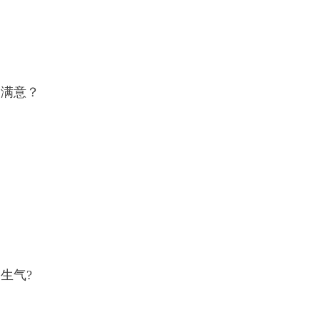
不满意？
？
生气?