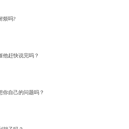
耐烦吗?
催他赶快说完吗？
想你自己的问题吗？