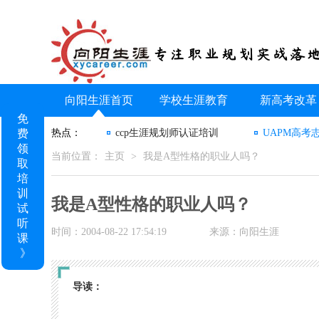
向阳生涯首页
学校生涯教育
新高考改革
免
费
热点：
ccp生涯规划师认证培训
UAPM高考
领
当前位置：
主页
>
我是A型性格的职业人吗？
取
培
训
我是A型性格的职业人吗？
试
听
时间：2004-08-22 17:54:19
来源：向阳生涯
课
》
导读：