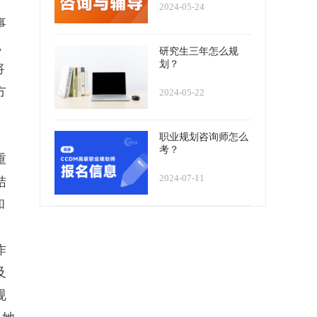
2024-05-24
事
，
研究生三年怎么规
划？
将
方
2024-05-22
职业规划咨询师怎么
考？
重
2024-07-11
结
和
作
及
规