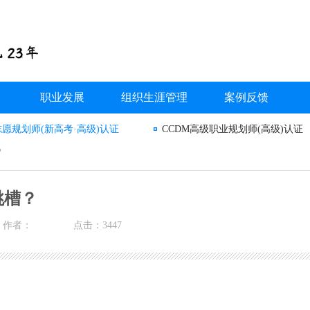
职业发展
组织生涯管理
案例反馈
志愿规划师(新高考·高级)认证
CCDM高级职业规划师(高级)认证
？
跳槽？
作者：
点击：3447