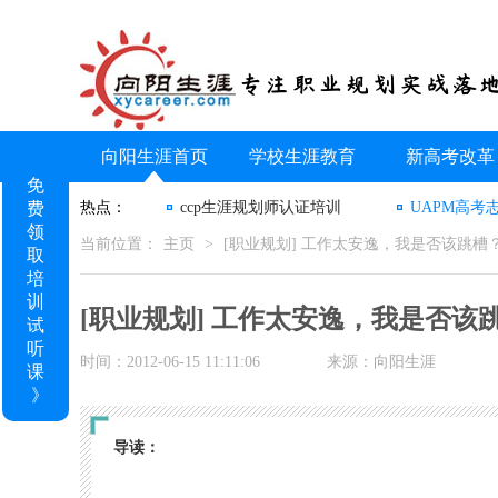
向阳生涯首页
学校生涯教育
新高考改革
免
费
热点：
ccp生涯规划师认证培训
UAPM高考
领
当前位置：
主页
>
[职业规划] 工作太安逸，我是否该跳槽
取
培
训
[职业规划] 工作太安逸，我是否该
试
听
时间：2012-06-15 11:11:06
来源：向阳生涯
课
》
导读：