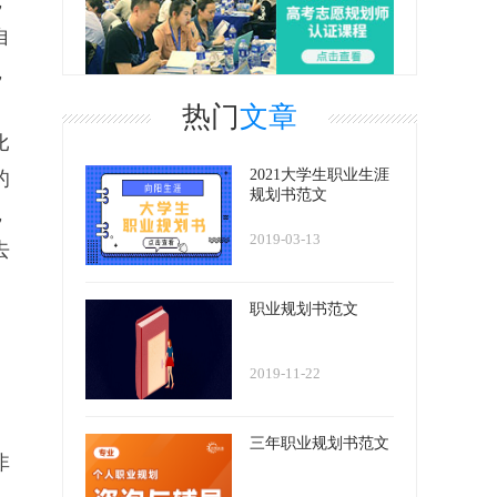
，
自
，
热门
文章
比
2021大学生职业生涯
的
规划书范文
，
2019-03-13
去
职业规划书范文
2019-11-22
三年职业规划书范文
非