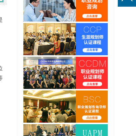
是
位
等