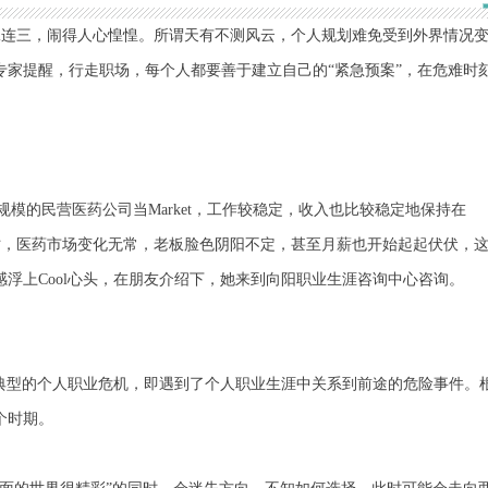
二连三，闹得人心惶惶。所谓天有不测风云，个人规划难免受到外界情况
家提醒，行走职场，每个人都要善于建立自己的“紧急预案”，在危难时
模的民营医药公司当Market，工作较稳定，收入也比较稳定地保持在
突破时，医药市场变化无常，老板脸色阴阳不定，甚至月薪也开始起起伏伏，
浮上Cool心头，在朋友介绍下，她来到向阳职业生涯咨询中心咨询。
典型的个人职业危机，即遇到了个人职业生涯中关系到前途的危险事件。
个时期。