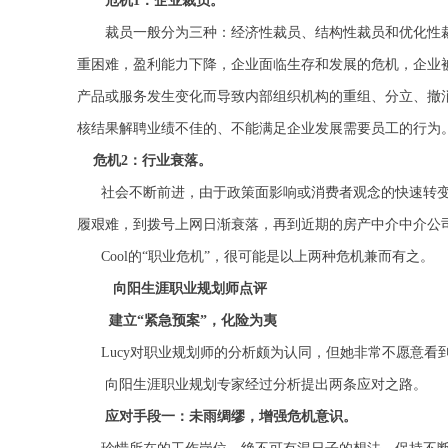
危机1：企业裁员。
裁员一般分为三种：经济性裁员、结构性裁员和优化性
重困难，盈利能力下降，企业面临生存和发展的危机，企业
产品或服务发生变化而导致内部组织机构的重组、分立、撤
核结果解聘业绩不佳的、不能满足企业发展需要员工的行为
危机2：行业衰落。
社会不断前进，由于政策面影响或消费者观念的快速转变
履艰难，到拨号上网日渐衰落，再到近期的房产中介中介公
Cool
的“职业危机”，很可能是以上两种危机兼而有之。
向阳生涯职业规划师点评
建立“
紧急预案”，化险为夷
Lucy
对职业规划师的分析颇为认同，但她非常不愿意看
向阳生涯职业规划专家经过分析提出两条应对之路。
应对手段一：未雨绸缪，增强危机意识。