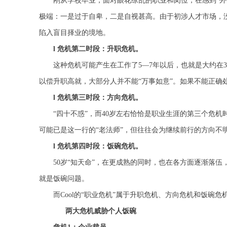
刚从学校毕业，面对眼花缭乱的职业和岗位，在感到“
极端：一是过于自卑，二是自视甚高。由于初涉人才市场，
陷入盲目择业的境地。
l
危机第二时段：升职危机。
这种危机可能产生在工作了5
—
7年以后，也就是大约在
以偿升职高就，大部分人并不能“万事如意”。如果不能正确
l
危机第三时段：方向危机。
“四十不惑”，而40岁左右恰恰是职业生涯的第三个危机
可能已是这一行的
“
老法师
”
，但往往会为继续前行的方向不
l
危机第四时段：饭碗危机。
50岁“知天命”，在更成熟的同时，也在各方面逐渐落
就是饭碗问题。
而
Cool
的“职业危机”属于升职危机、方向危机和饭碗危机
两大危机威胁个人饭碗