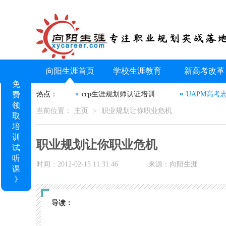
向阳生涯首页
学校生涯教育
新高考改革
免
费
热点：
ccp生涯规划师认证培训
UAPM高考
领
当前位置：
主页
>
职业规划让你职业危机
取
培
训
职业规划让你职业危机
试
听
时间：2012-02-15 11:31:46
来源：向阳生涯
课
》
导读：