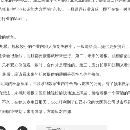
断进取的精神状态。
建立终生学习和换行业就业的能力，根据自己的兴趣
择其他行业知识能力方面的“充电”。一旦遭遇行业衰落，即可在第一时
业的Market。
业的鱿鱼。
规模。规模较小的企业内部人员竞争较小，一般能给员工提供更多提升、
竞争会很激烈，而且都要按部就班来进行。第二，未来的老板。跳槽前必
。只有双方价值观一致时，合作才是理性的。第三，应分长期和短期来看
。最后，应该看未来的职位提供的薪酬是否符合你的价值。
近期的应急预案，并联系到数家业内符合自己要求的公司。有了预案做后
的想法，未得到老板回应后她轻松愉快地递上辞呈，留给老板一个潇洒的
。不久，在她
30
岁生日那天，
Cool
顺利到了自己心仪的大医药公司以市场
早做职业规划，未雨绸缪，方能应对自如。
下一篇：