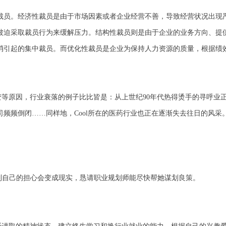
裁员。经济性裁员是由于市场因素或者企业经营不善，导致经营状况出现
被迫采取裁员行为来缓解压力。结构性裁员则是由于企业的业务方向、提
消引起的集中裁员。而优化性裁员是企业为保持人力资源的质量，根据绩
。
等原因，行业衰落的例子比比皆是：从上世纪90年代热得烫手的寻呼业
司频频倒闭
……
同样地，Cool所在的医药行业也正在逐渐失去往日的风采
到自己的担心会变成现实，恳请职业规划师能尽快帮她谋划良策。