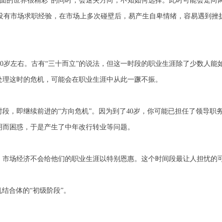
外面的世界很精彩”的同时，会迷失方向，不知如何选择。此时可能会走向
没有市场求职经验，在市场上多次碰壁后，易产生自卑情绪，容易遇到挫
30岁左右。古有“三十而立”的说法，但这一时段的职业生涯除了少数人能
处理这时的危机，可能会在职业生涯中从此一蹶不振。
时段，即继续前进的
“
方向危机
”
。因为到了40岁，你可能已担任了领导职
明而困惑，于是产生了中年改行转业等问题。
伍，市场经济不会给他们的职业生涯以特别恩惠。这个时间段最让人担忧的
结合体的“初级阶段”。