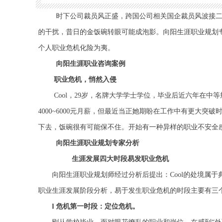
时下公司裁员风正盛，跨国公司相关国企裁员风波接
的干扰，昔日的金饭碗转眼可能成泡影。向阳生涯职业规划专
个人职业危机化险为夷。
向阳生涯职业咨询案例
职业危机，悄然入侵
Cool
，
2
9
岁，名牌大学学士学位，毕业后近六年在中等规
4000~6000元月薪，但最近当正她期盼在工作中有更大
下去，饭碗很有可能保不住。开始有一种异样的职业不安全感
向阳生涯职业规划专家分析
生涯发展四大时段易发职业危机
向阳生涯职业规划师经过分析后提出：
Cool
的处境属于
职业生涯发展阶段分析，易于发生职业危机的时段主要有三
l
危机第一时段：定位危机。