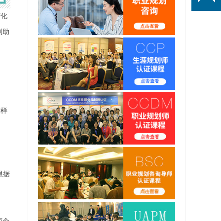
变化
刻助
这样
根据