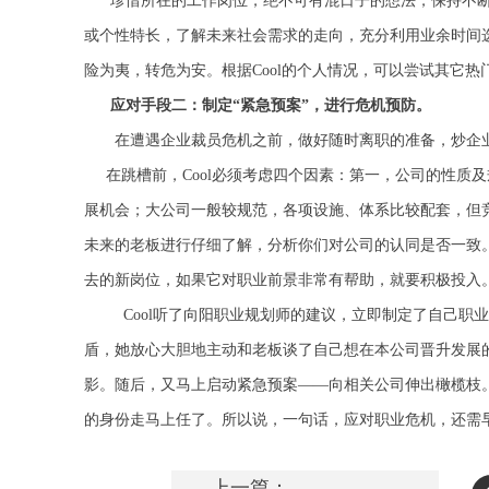
珍惜所在的工作岗位，绝不可有混日子的想法，保持不
或个性特长，了解未来社会需求的走向，充分利用业余时间选
险为夷，转危为安。根据
Cool
的个人情况，可以尝试其它热门行
应对手段二：制定“
紧急预案
”，进行危机预防。
在遭遇企业裁员危机之前，做好随时离职的准备，炒企
在跳槽前，
Cool
必须考虑四个因素：第一，公司的性质及
展机会；大公司一般较规范，各项设施、体系比较配套，但
未来的老板进行仔细了解，分析你们对公司的认同是否一致
去的新岗位，如果它对职业前景非常有帮助，就要积极投入
Cool
听了向阳职业规划师的建议，立即制定了自己职业
盾，她放心大胆地主动和老板谈了自己想在本公司晋升发展
影。随后，又马上启动紧急预案——向相关公司伸出橄榄枝
的身份走马上任了。所以说，一句话，应对职业危机，还需
上一篇：