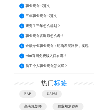
职业规划书范文
2
三年职业规划书范文
3
研究生三年怎么规划？
4
职业规划咨询师怎么考？
5
金融专业职业规划：明确发展路径，实现
6
个人价值
mbti官网免费版入口在哪？
7
员工个人职业规划怎么写？
8
热门
标签
EAP
UAPM
高考规划师
职业规划咨询