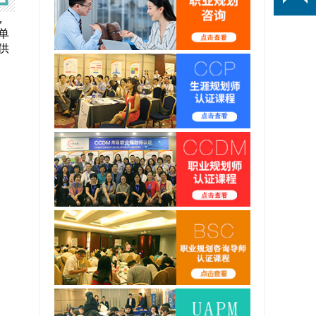
，
单
供