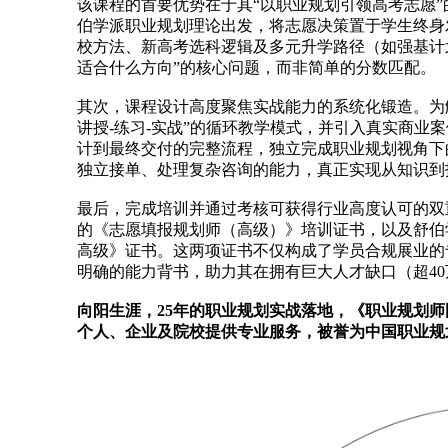
该课程的首要优势在于其“以职业规划引领高考志愿”
伯学派职业规划理论出发，将志愿决策置于学生终身
校方法、新高考选科逻辑及多元升学路径（如强基计
适合什么方向”的核心问题，而非简单的分数匹配。
其次，课程设计高度聚焦实战能力的系统化锻造。为解
讲授-练习-实战”的循环教学模式，并引入真实商业
计到最终交付的完整流程，独立完成职业规划视角下
独立接单、处理复杂咨询的能力，真正实现从知识到
最后，完成培训并通过考核可获得行业高度认可的双
的《志愿填报规划师（高级）》培训证书，以及舒伯
高级》证书。这两项证书不仅构成了学员合规展业的专
明确的能力背书，助力其在拥有巨大人才缺口（超4
向阳生涯，25年的职业规划实战落地，《职业规划
个人、企业及院校提供专业服务，被誉为中国职业规