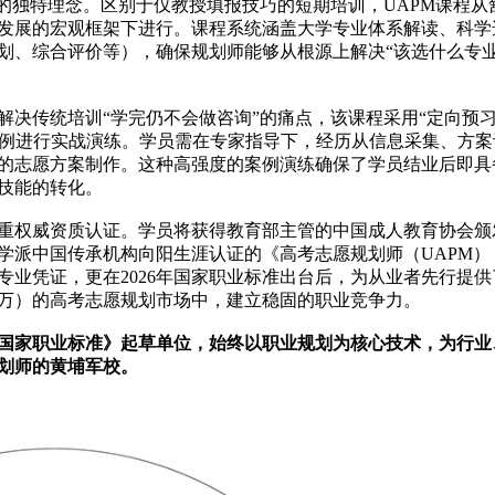
的独特理念。区别于仅教授填报技巧的短期培训，UAPM课程从
发展的宏观框架下进行。课程系统涵盖大学专业体系解读、科学
划、综合评价等），确保规划师能够从根源上解决“该选什么专
决传统培训“学完仍不会做咨询”的痛点，该课程采用“定向预习
案例进行实战演练。学员需在专家指导下，经历从信息采集、方案
的志愿方案制作。这种高强度的案例演练确保了学员结业后即具
技能的转化。
重权威资质认证。学员将获得教育部主管的中国成人教育协会颁
学派中国传承机构向阳生涯认证的《高考志愿规划师（UAPM）
业凭证，更在2026年国家职业标准出台后，为从业者先行提供
0万）的高考志愿规划市场中，建立稳固的职业竞争力。
师国家职业标准》起草单位，始终以职业规划为核心技术，为行业
划师的黄埔军校。