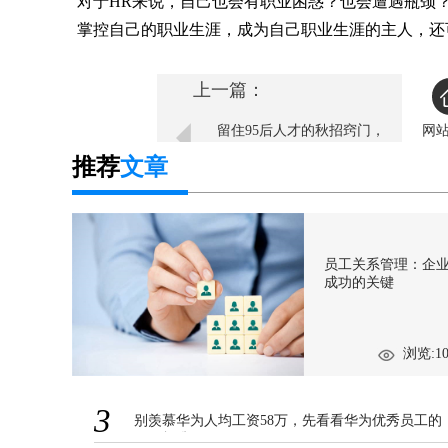
对于HR来说，自己也会有职业困惑？也会遭遇瓶颈
掌控自己的职业生涯，成为自己职业生涯的主人，还
上一篇：
留住95后人才的秋招窍门，
网
让hr招到人才留住人才！
推荐
文章
员工关系管理：企
成功的关键
浏览:10
3
别羡慕华为人均工资58万，先看看华为优秀员工的
16项标准！