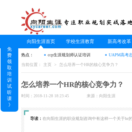
向阳生涯首页
学校生涯教育
新高考改革
免
费
热点：
ccp生涯规划师认证培训
UAPM高考
领
当前位置：
主页
>
怎么培养一个HR的核心竞争力？
取
培
训
怎么培养一个HR的核心竞争力？
试
听
时间：2018-11-28 18:23:45
来源：向阳生涯
课
》
导读：
在向阳生涯的职业规划咨询中有这样一个关于hr