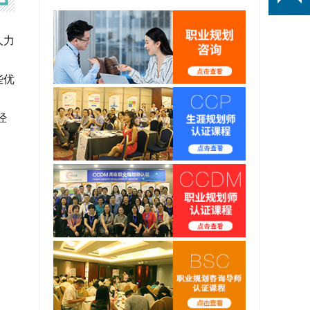
人力
些优
经