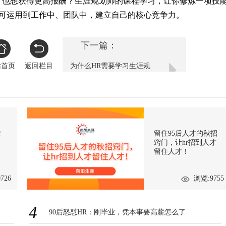
？也想获得更高报酬？生涯规划师的课程学习，让你修炼一项技
可运用到工作中、团队中，建立自己的核心竞争力。 
下一篇：
站首页
返回栏目
为什么HR需要学习生涯规
划师课程？
业
留住95后人才的秋招
窍门，让hr招到人才
留住人才！
726
浏览:9755
4
90后怒怼HR：刚毕业，凭本事要高薪怎么了