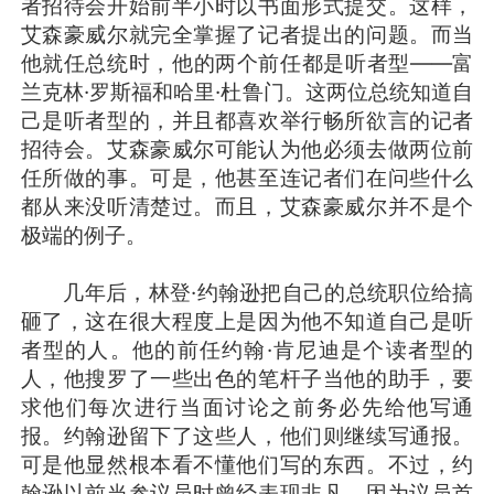
者招待会开始前半小时以书面形式提交。这样，
艾森豪威尔就完全掌握了记者提出的问题。而当
他就任总统时，他的两个前任都是听者型——富
兰克林·罗斯福和哈里·杜鲁门。这两位总统知道自
己是听者型的，并且都喜欢举行畅所欲言的记者
招待会。艾森豪威尔可能认为他必须去做两位前
任所做的事。可是，他甚至连记者们在问些什么
都从来没听清楚过。而且，艾森豪威尔并不是个
极端的例子。
几年后，林登·约翰逊把自己的总统职位给搞
砸了，这在很大程度上是因为他不知道自己是听
者型的人。他的前任约翰·肯尼迪是个读者型的
人，他搜罗了一些出色的笔杆子当他的助手，要
求他们每次进行当面讨论之前务必先给他写通
报。约翰逊留下了这些人，他们则继续写通报。
可是他显然根本看不懂他们写的东西。不过，约
翰逊以前当参议员时曾经表现非凡，因为议员首