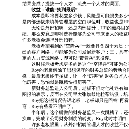
结果变成了提拔一个人才、流失一个人才的局面。
收益：谁能“笑到最后”
成本是即将要花去多少钱，风险是可能损失多少钱
是内部选拔来填补管理层的空白职位时，收益也是H
无论是外部招聘，还是内部提升，HR的最终目的都
绩。那么究竟是哪种选择能够为公司带来更大的收益呢？
许多老板会选择外部招聘。
老板希望看到的“空降兵”一般要具备四个素质：
己的客户网络，即能够为公司发展新客户；三，具有
定的人力资源网络，即可以“带着兵”来投奔。
这时候老板考虑更多的是这个“空降兵”可能为公
Roy的老板解除了思想保守的财务总监的劳动合同
择，最后老板终于拍板，让一个“厉害”的财务总监入
他厉害，恐怕就是跳槽快得厉害了。
新财务总监进入公司后，老板不但对他礼遇有加，
图报的表示，反而在公司里大张旗鼓地拉帮结派，培
Roy把这些情况告诉老板，老板却只是回答“再看
弯，Roy有些看不明白了。
半年后，这个骄傲的财务总监又一次跳槽了，还带
换血，完成了公司财务制度的转变。Roy此时才明白
许多老板眼里，从外部招聘管理人才的收益不仅仅