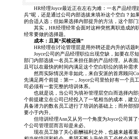
HR经理Joyce最近正在左右为难：一名产品经理
兵”呢，还是通过公司内部选拔来填补这个空白？如
的合适人选；但如果选择内部提升的方法，这个部门
其实，HR经理经常会面对这种突然离职造成的职
经常要做的选择题。
成本：且莫“买椟还珠”
HR经理在讨论管理层是用外聘还是内升的话题时
Joyce公司的产品经理职位出现空缺，如要在尽
部门内部选拔一名员工来担任新的产品经理。从表面
且可以在最快的时间内满足这个空白职位的填补需求
然而实际情况并非如此，来自安派的首席顾问Conn
先满足两个前提：第一，Joyce公司里恰好有一个
司必须有一套完整的培训体系。
也就是说，当公司为填补管理层空白而选择内部提
个前提建立在公司已经投入了一笔相当的成本，建立
具备潜力的数名员工进行了培训的基础上；而外部招
要小于内升。
但培训经理Ann又从另一个角度为Joyce公司算
个公司管理层而言却是未必。
现在员工除了关心薪酬福利之外，也越来越看重公
相当的培训和机会，希望不断上升的员工必然会逐渐