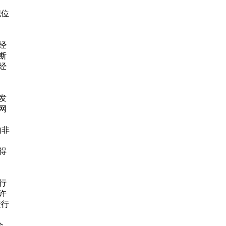
职位
经
断
经
发
网
的非
得
行
许
进行
会