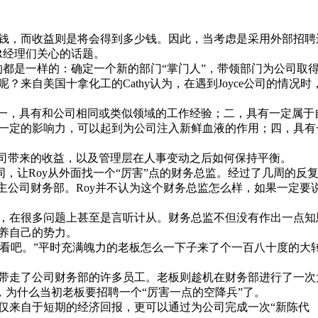
，而收益则是将会得到多少钱。因此，当考虑是采用外部招聘
R经理们关心的话题。
是一样的：确定一个新的部门“掌门人”，带领部门为公司取
来自美国十拿化工的Cathy认为，在遇到Joyce公司的情况时
一，具有和公司相同或类似领域的工作经验；二，具有一定属于
一定的影响力，可以起到为公司注入新鲜血液的作用；四，具有
司带来的收益，以及管理层在人事变动之后如何保持平衡。
，让Roy从外面找一个“厉害”点的财务总监。经过了几周的反
主公司财务部。Roy并不认为这个财务总监怎么样，如果一定要
在很多问题上甚至是言听计从。财务总监不但没有作出一点知
养自己的势力。
看吧。”平时充满魄力的老板怎么一下子来了个一百八十度的大
走了公司财务部的许多员工。老板则趁机在财务部进行了一次
，为什么当初老板要招聘一个“厉害一点的空降兵”了。
来自于短期的经济回报，更可以通过为公司完成一次“新陈代