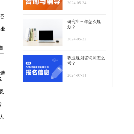
2024-05-24
还
研究生三年怎么规
划？
得业
，
2024-05-22
自
一
职业规划咨询师怎么
考？
复选
2024-07-11
说
恩
转
大