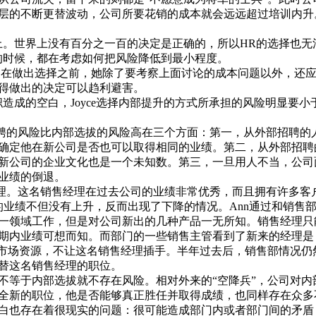
层的不断更替波动，公司所要花销的成本就会远远超过培训内升
。世界上没有百分之一百的决定是正确的，所以HR的选择也无
的时候，都在考虑如何把风险降低到最小程度。
。在做出选择之前，她除了要考察上面讨论的成本问题以外，还
得做出的决定可以趋利避害。
成的空白，Joyce选择内部提升的方式所承担的风险明显要小
聘的风险比内部选拔的风险高在三个方面：第一，从外部招聘的
确定他在新公司是否也可以取得相同的业绩。第二，从外部招聘
新公司的企业文化也是一个未知数。第三，一旦用人不当，公司
业绩的倒退。
理。这名销售经理在过去公司的业绩非常优秀，而且拥有许多客
的业绩不但没有上升，反而出现了下降的情况。Ann通过和销售
一领域工作，但是对公司新出的几种产品一无所知。销售经理只
期内业绩可想而知。而部门的一些销售主管看到了新来的经理是
的市场资源，不让这名销售经理插手。半年过去后，销售部情况仍
替这名销售经理的职位。
等于内部选拔就不存在风险。相对外来的“空降兵”，公司对内
全新的职位，他是否能够真正胜任并取得成绩，也同样存在众多
白也存在着很现实的问题：很可能造成部门内或者部门间的矛盾