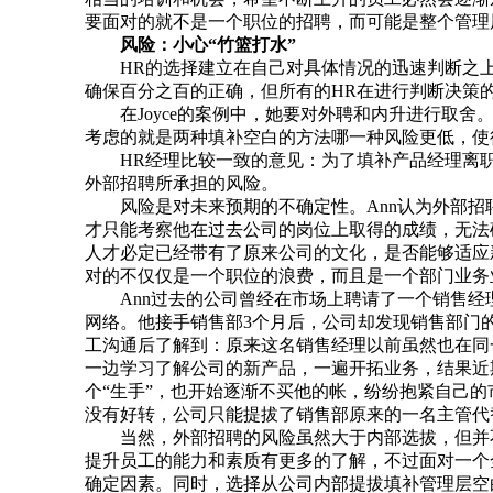
要面对的就不是一个职位的招聘，而可能是整个管理
风险：小心“竹篮打水”
HR的选择建立在自己对具体情况的迅速判断之上
确保百分之百的正确，但所有的HR在进行判断决策
在Joyce的案例中，她要对外聘和内升进行取舍
考虑的就是两种填补空白的方法哪一种风险更低，使
HR经理比较一致的意见：为了填补产品经理离职造
外部招聘所承担的风险。
风险是对未来预期的不确定性。Ann认为外部招
才只能考察他在过去公司的岗位上取得的成绩，无法
人才必定已经带有了原来公司的文化，是否能够适应
对的不仅仅是一个职位的浪费，而且是一个部门业务
Ann过去的公司曾经在市场上聘请了一个销售经
网络。他接手销售部3个月后，公司却发现销售部门
工沟通后了解到：原来这名销售经理以前虽然也在同
一边学习了解公司的新产品，一遍开拓业务，结果近
个“生手”，也开始逐渐不买他的帐，纷纷抱紧自己
没有好转，公司只能提拔了销售部原来的一名主管代
当然，外部招聘的风险虽然大于内部选拔，但并不
提升员工的能力和素质有更多的了解，不过面对一个
确定因素。同时，选择从公司内部提拔填补管理层空