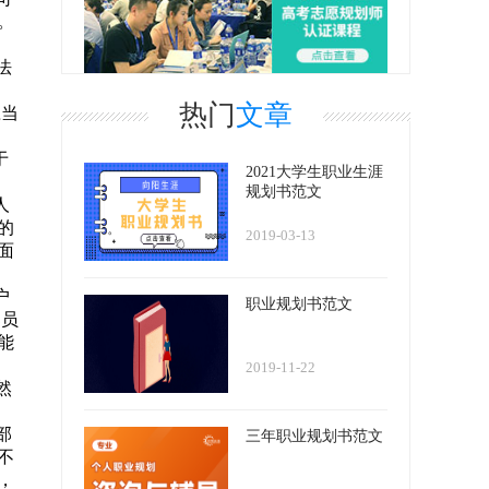
。
法
热门
文章
应当
于
2021大学生职业生涯
规划书范文
人
的
2019-03-13
面
户
职业规划书范文
部员
能
2019-11-22
然
部
三年职业规划书范文
不
，