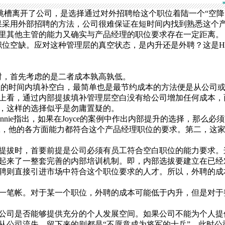
跳槽离开了公司，是选择通过对外招聘给这个职位着陆一个“空降
果采用外部招聘的方法，公司很难保证在短时间内找到熟悉这个
里其他主管的能力又确实与产品经理的职位要求存在一定距离。
位空缺。应对这种管理层的真空状态，是内升还是外聘？这是H
，首先考虑的是二者成本孰高孰低。
短的时间内填补空白，最简单也是最节约成本的方法便是从公司
上看，通过内部提拔填补管理层空白没有给公司增加任何成本，
，这样的选择似乎是勿庸置疑的。
ie指出，如果在Joyce的案例中作出内部提升的选择，那么必
员工，他的各方面能力都符合这个产品经理职位的要求。第二，这
拔时，首要前提是公司必须有员工符合空白职位的能力要求。
起来了一整套完善的内部培训机制。即，内部选拔要建立在已经
聘则直接引进市场中符合这个职位要求的人才。所以，外聘的成
了一笔帐。对于某一个职位，外聘的成本可能低于内升，但是对于
司是否能够提供充分的个人发展空间。如果公司不能为个人提
从公司流失，留下来的则都是“不愿意成为将军的士兵”。此时公