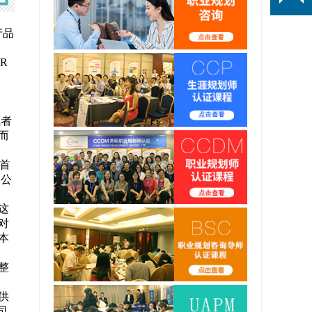
产品
R
或者
而
须首
家公
这
对
本
整
供
司