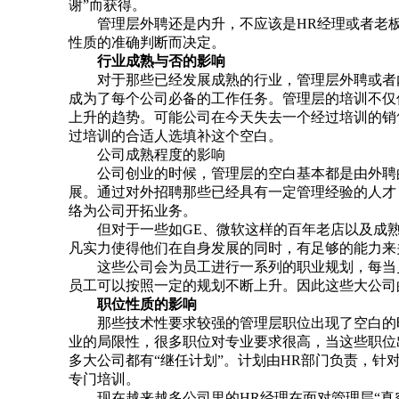
谢”而获得。
管理层外聘还是内升，不应该是HR经理或者老板“
性质的准确判断而决定。
行业成熟与否的影响
对于那些已经发展成熟的行业，管理层外聘或者内
成为了每个公司必备的工作任务。管理层的培训不仅
上升的趋势。可能公司在今天失去一个经过培训的销
过培训的合适人选填补这个空白。
公司成熟程度的影响
公司创业的时候，管理层的空白基本都是由外聘的
展。通过对外招聘那些已经具有一定管理经验的人才
络为公司开拓业务。
但对于一些如GE、微软这样的百年老店以及成熟
凡实力使得他们在自身发展的同时，有足够的能力来
这些公司会为员工进行一系列的职业规划，每当员
员工可以按照一定的规划不断上升。因此这些大公司
职位性质的影响
那些技术性要求较强的管理层职位出现了空白的时
业的局限性，很多职位对专业要求很高，当这些职位
多大公司都有“继任计划”。计划由HR部门负责，
专门培训。
现在越来越多公司里的HR经理在面对管理层“真空