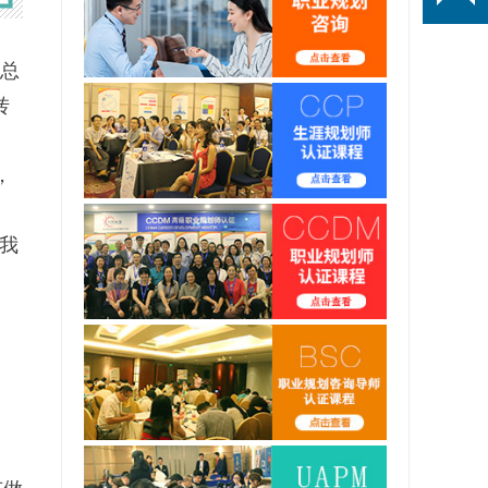
总
转
，
我