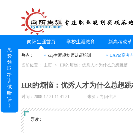
向阳生涯首页
学校生涯教育
新高考改革
免
费
热点：
ccp生涯规划师认证培训
UAPM高考
领
当前位置：
主页
>
HR的烦恼：优秀人才为什么总想跳槽
取
培
训
HR的烦恼：优秀人才为什么总想跳
试
听
时间：2008-12-31 11:41:31
来源：向阳生涯
课
》
导读：