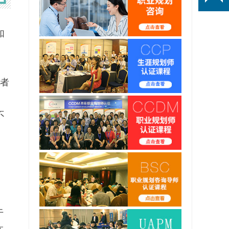
如
业者
不
于