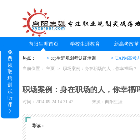
向阳生涯首页
学校生涯教育
新高考改革
免
费
热点：
ccp生涯规划师认证培训
UAPM高考
领
当前位置：
主页
>
职场案例：身在职场的人，你幸福吗？
取
培
训
职场案例：身在职场的人，你幸福
试
听
时间：2014-09-24 14:31:47
来源：向阳生涯
课
》
导读：