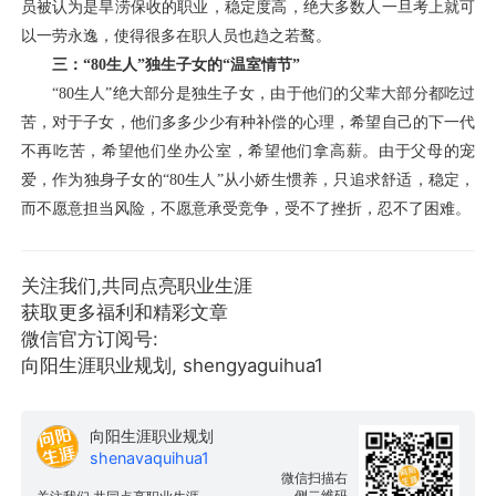
员被认为是旱涝保收的职业，稳定度高，绝大多数人一旦考上就可
以一劳永逸，使得很多在职人员也趋之若鹜。
三：“
80
生人”独生子女的“温室情节”
“
80
生人”绝大部分是独生子女，由于他们的父辈大部分都吃过
苦，对于子女，他们多多少少有种补偿的心理，希望自己的下一代
不再吃苦，希望他们坐办公室，希望他们拿高薪。由于父母的宠
爱，作为独身子女的“
80
生人”从小娇生惯养，只追求舒适，稳定，
而不愿意担当风险，不愿意承受竞争，受不了挫折，忍不了困难。
关注我们,共同点亮职业生涯
获取更多福利和精彩文章
微信官方订阅号:
向阳生涯职业规划, shengyaguihua1
向阳生涯职业规划
shenavaquihua1
微信扫描右
侧二维码