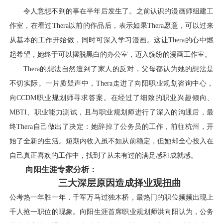
令人意想不到的事在半年后发生了。之前认识的漫画师组建工
作室，在看过
Thera以前的作品后，表示如果Thera愿意，可以过来
从基本的工作开始做，同时可深入学习漫画。这让Thera的心中燃
起希望，她终于可以摆脱黑白的办公室，迈入缤纷的漫画工作室。
Thera的想法自然遭到了家人的反对，父母都认为她的想法是
不切实际。一片质疑声中，Thera走进了向阳职业规划咨询中心，
向CCDM职业规划师寻求答案。在经过了细致的职业兴趣倾向、
MBTI、职业能力测试，且与职业规划师进行了深入的沟通后，最
终Thera自己
做出了决定：她辞掉了公务员的工作，前往杭州，开
始了全新的生活。短期内收入虽不如从前稳定，但她却全心投入在
自己真正喜欢的工作中，找到了从未有过的满足感和成就感。
向阳生涯专家分析：
三大深层原因造成择业观扭曲
公考热一年胜一年，千军万马过独木桥，最热门的职位频频出现上
千人抢一职位的现象。向阳生涯首席职业规划师洪向阳认为，公务