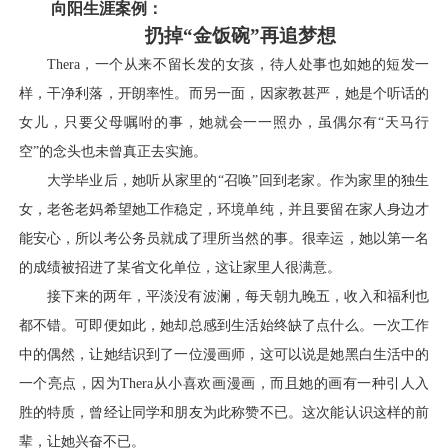
向阳生涯案例：
扔掉“金饭碗”再追梦想
Thera，一个从来不留长发的女孩，待人处事也如她的短发一
样，干净利落，开朗率性。而另一面，因家教甚严，她是个听话的
女儿，
只要父母嘱咐的事，她就会一一照办，虽偶尔有“天马行
空”的念头也未曾真正去实施。
大学毕业后，她听从家里的“召唤”回到老家。作为家里的独生
女，老爸老妈希望她工作稳定，环境单纯，并且要留在家人身边才
能安心，所以考公务员就成了理所当然的事。很幸运，她以第一名
的成绩被招进了某省文化单位，这让家里人很满意。
接下来的两年，平淡没有波澜，每天朝九晚五，收入和福利也
都不错。可即便如此，她却总感到生活始终缺了点什么。一次工作
中的偶然，让她结识到了一位漫画师，这可以说是她黑白生活中的
一个亮点，因为
Thera从小喜欢画漫画，而且她的画有一种引人入
胜的特质，曾经让同学和朋友为此称赞不已。这次能认识这样的前
辈，让她兴奋不已。