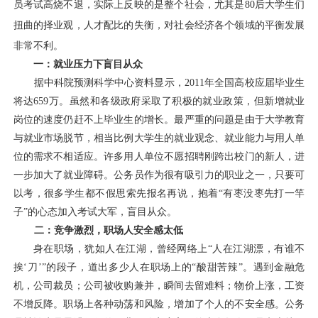
员考试高烧不退，实际上反映的是整个社会，尤其是
80
后大学生们
扭曲的择业观，人才配比的失衡，对社会经济各个领域的平衡发展
非常不利。
一：就业压力下盲目从众
据中科院预测科学中心资料显示，
2011
年全国高校应届毕业生
将达
659
万。虽然和各级政府采取了积极的就业政策，但新增就业
岗位的速度仍赶不上毕业生的增长。最严重的问题是由于大学教育
与就业市场脱节，相当比例大学生的就业观念、就业能力与用人单
位的需求不相适应。许多用人单位不愿招聘刚跨出校门的新人，进
一步加大了就业障碍。公务员作为很有吸引力的职业之一，只要可
以考，很多学生都不假思索先报名再说，抱着“有枣没枣先打一竿
子”的心态加入考试大军，盲目从众。
二：竞争激烈，职场人安全感太低
身在职场，犹如人在江湖，曾经网络上“人在江湖漂，有谁不
挨‘刀’”的段子，道出多少人在职场上的“酸甜苦辣”。遇到金融危
机，公司裁员；公司被收购兼并，瞬间去留难料；物价上涨，工资
不增反降。职场上各种动荡和风险，
增加了
个人的不安全感。公务