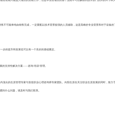
能在初期只能进入项目的后期工作，但是毕竟在项目的整个流程中可以解除到技术部门以外的环节和
销售不可能单纯由销售完成，一定要配以技术背景较强的人员辅助，这是高峰的专业背景和对于设备的
一步的提升和发展也可以有一个良好的基础奠定。
的支持性解决方案——咨询/培训/管理。
内顶尖的生涯管理专家与首批职业心理咨询师专家团队。向阳生涯在关注职业生涯发展的同时，致力
遇到什么问题，请及时与我们联系。