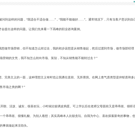
到这样的问题，“我适合不适合做……”，“我能不能做好……”。通常情况下，只有当客户意识到自
候才会提出这样的问题。让我们先来看一下高峰的职业咨询案例。
我想做市场营销，但不知道怎么转过去，我的初步设想是从销售做起，然后过渡到市场，做市场部经理
场营销的文凭，我不知怎么转向市场、策划，不知从销售能不能转过去？”
想、完美主义的一面，这种理想主义有时也让我勇往直前、无所畏惧。在网上查气质类型是抑郁质和多
售市场之类的啊？”
开朗、活泼、诚实，很喜欢玩，小时候比较调皮捣蛋。可上学以后在老师父母面前又是乖乖崽、很听
一个乖乖崽、很懂礼貌、为别人着想；其实高峰本人比较贪玩、自我为中心、喜欢探索新奇的事物，
的事就做起来没劲头。