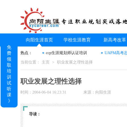
向阳生涯首页
学校生涯教育
新高考改革
免
费
热点：
ccp生涯规划师认证培训
UAPM高考
领
当前位置：
主页
>
职业发展之理性选择
取
培
训
职业发展之理性选择
试
听
时间：2004-06-04 16:23:31
来源：向阳生涯
课
》
导读：