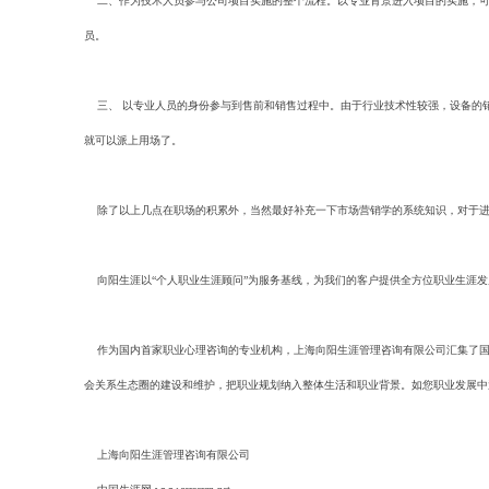
二、作为技术人员参与公司项目实施的整个流程。以专业背景进入项目的实施，可
员。
三、 以专业人员的身份参与到售前和销售过程中。由于行业技术性较强，设备的
就可以派上用场了。
除了以上几点在职场的积累外，当然最好补充一下市场营销学的系统知识，对于进
向阳生涯以“个人职业生涯顾问”为服务基线，为我们的客户提供全方位职业生涯发展
作为国内首家职业心理咨询的专业机构，上海向阳生涯管理咨询有限公司汇集了国
会关系生态圈的建设和维护，把职业规划纳入整体生活和职业背景。如您职业发展中
上海向阳生涯管理咨询有限公司