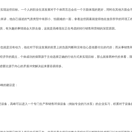
实现这些目标。一个人的职业生涯发展对于个体而言总会在一个方面体现的更好，同时在其他方面会
峰来讲，他自己描述的气质类型中有胆小、怕困难的一面，拿着这些因素就使得他在放弃所学的环境工
惧，有兴趣的事情就会大胆去做，这就是高峰现在正在考虑的转行销售和营销的深层原因。
也就是没有动力，他在对于职业发展的前景上的负面判断和没有信心是他要付出的代价；而从事销售
经济学的观点，个体成功的保障源于主动选择正确的行动方式来实现目标，那么就拿两种代价来看，
虑要比源于内心的矛盾冲突解决起来要容易得多。
峰的建议是：
是设备，高峰可以进入一个专门生产和销售环保设备（例如专业的污水泵）的企业实习，积累对于设备