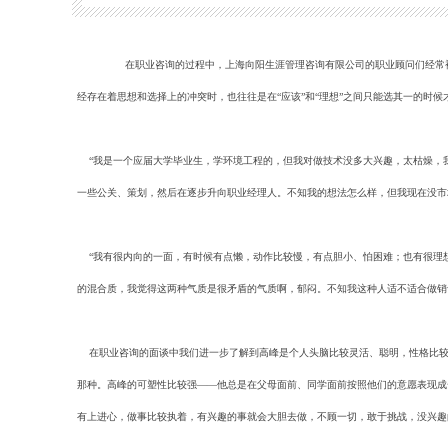
在职业咨询的过程中，上海向阳生涯管理咨询有限公司的职业顾问们经常被问
经存在着思想和选择上的冲突时，也往往是在“应该”和“理想”之间只能选其一的时
“我是一个应届大学毕业生，学环境工程的，但我对做技术没多大兴趣，太枯燥，
一些公关、策划，然后在逐步升向职业经理人。不知我的想法怎么样，但我现在没市
“我有很内向的一面，有时候有点懒，动作比较慢，有点胆小、怕困难；也有很理
的混合质，我觉得这两种气质是很矛盾的气质啊，郁闷。不知我这种人适不适合做销
在职业咨询的面谈中我们进一步了解到高峰是个人头脑比较灵活、聪明，性格比较
那种。高峰的可塑性比较强——他总是在父母面前、同学面前按照他们的意愿表现成
有上进心，做事比较执着，有兴趣的事就会大胆去做，不顾一切，敢于挑战，没兴趣