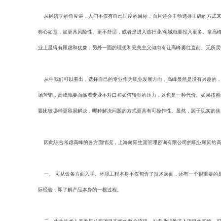
从经济学的角度讲，人们不仅有自己适度的目标，而且还会主动选择正确的方式来
称心如意，如更具风险性、更不舒适，或者是进入该行业/领域就要投入更多。拿高
业上显得有顾虑和犹豫；另外一面的理想和完美主义倾向有让高峰勇往直前、无所畏
从中我们可以看出，选择自己的专业作为职业发展方向，高峰显然是没有兴趣的，
场营销，高峰就要面临着专业不对口和如何转型的压力，这也是一种代价。如果按照
要比较哪种更容易解决，哪种解决问题的方式更具有可操作性。显然，源于现实的焦
因此综合考虑高峰的各方面情况，上海向阳生涯管理咨询有限公司的职业顾问给高
一、 可从设备方面入手。环境工程本身不仅包含了技术层面，还有一个很重要的
际经验，即了解产品本身的一根过程。