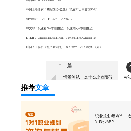
中国生涯网 www.careercn.net
中国上海徐家汇紫阳路80号209#（徐家汇天主教堂南邻）
预约电话：021-64412544；54249747
中文邮：职业咨询@向阳生涯；职业顾问@向阳生涯
E-mail： careercn@hotmail.com ；consultant@careercn.net
时间：工作日（包括双休日） 09：30am—21：00pm （完）
上一篇：
情景测试：是什么原因阻碍
网
你职业成功？
推荐
文章
职业规划师咨询一
要多少钱？