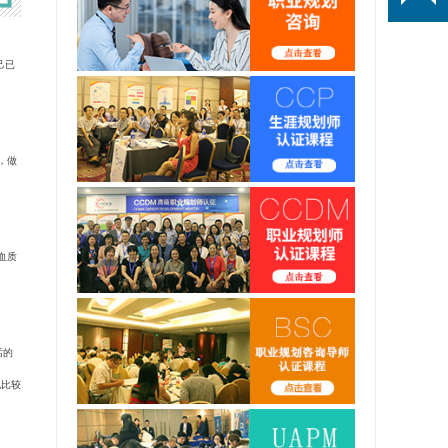
己已
，做
血质
话的
也比较