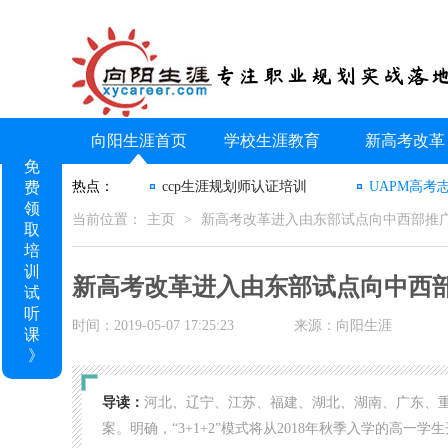
向阳生涯首页
学校生涯教育
新高考改革
免
费
热点：
ccp生涯规划师认证培训
UAPM高考
领
当前位置：
主页
>
新高考改革进入由东部试点向中西部推
取
培
训
新高考改革进入由东部试点向中西
试
听
时间：2019-05-07 17:25:23
来源：向阳生涯
课
》
导读：
河北、辽宁、江苏、福建、湖北、湖南、广东、
案。明确，“3+1+2”模式将从2018年秋季入学的高一学