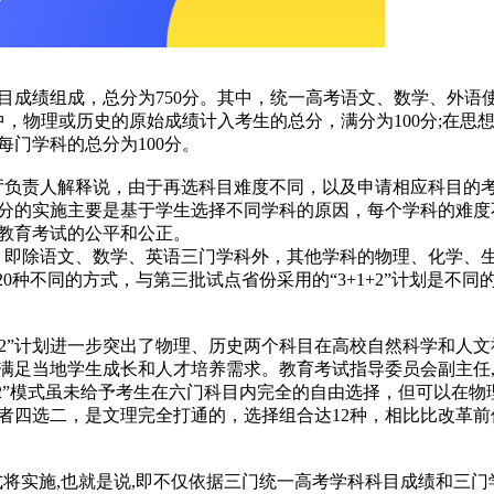
目成绩组成，总分为750分。其中，统一高考语文、数学、外语
中，物理或历史的原始成绩计入考生的总分，满分为100分;在思
门学科的总分为100分。
厅负责人解释说，由于再选科目难度不同，以及申请相应科目的
分的实施主要是基于学生选择不同学科的原因，每个学科的难度
教育考试的公平和公正。
式，即除语文、数学、英语三门学科外，其他学科的物理、化学、
0种不同的方式，与第三批试点省份采用的“3+1+2”计划是不同
1+2”计划进一步突出了物理、历史两个科目在高校自然科学和人文
满足当地学生成长和人才培养需求。教育考试指导委员会副主任
+2”模式虽未给予考生在六门科目内完全的自由选择，但可以在物
者四选二，是文理完全打通的，选择组合达12种，相比比改革前
式将实施,也就是说,即不仅依据三门统一高考学科科目成绩和三门