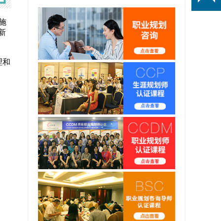
施
新
理和