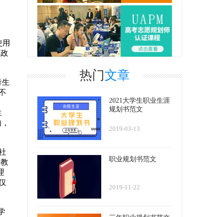
使用
想政
热门
文章
考生
不
2021大学生职业生涯
规划书范文
生
的，
2019-03-13
社
职业规划书范文
,教
理
仅
2019-11-22
学