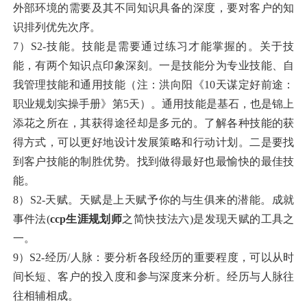
外部环境的需要及其不同知识具备的深度，要对客户的知
识排列优先次序。
7）S2-技能。技能是需要通过练习才能掌握的。关于技
能，有两个知识点印象深刻。一是技能分为专业技能、自
我管理技能和通用技能（注：洪向阳《10天谋定好前途：
职业规划实操手册》第5天）。通用技能是基石，也是锦上
添花之所在，其获得途径却是多元的。了解各种技能的获
得方式，可以更好地设计发展策略和行动计划。二是要找
到客户技能的制胜优势。找到做得最好也最愉快的最佳技
能。
8）S2-天赋。天赋是上天赋予你的与生俱来的潜能。成就
事件法(
ccp生涯规划师
之简快技法六)是发现天赋的工具之
一。
9）S2-经历/人脉：要分析各段经历的重要程度，可以从时
间长短、客户的投入度和参与深度来分析。经历与人脉往
往相辅相成。