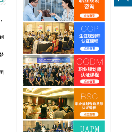
，
到
梦
困